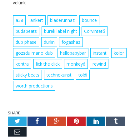
velünk!
a38
ankert
bladerunnaz
bounce
budabeats
burek label night
Corvintető
dub phase
durlin
fogashaz
gozsdu mano klub
hellobabybar
instant
kolor
kontra
lick the click
monkey6
rewind
sticky beats
technokunst
toldi
worth productions
SHARE.
Twitter
Facebook
Google+
Pinterest
LinkedIn
Tumblr
Email