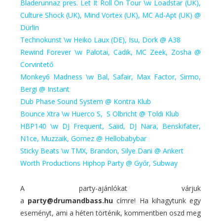
Bladerunnaz pres. Let It Roll On Tour \w Loadstar (UK),
Culture Shock (UK), Mind Vortex (UK), MC Ad-Apt (UK) @
Dürlin
Technokunst \w Heiko Laux (DE), Isu, Dork @ A38
Rewind Forever \w Palotai, Cadik, MC Zeek, Zosha @
Corvintető
Monkey6 Madness \w Bal, Safair, Max Factor, Sirmo,
Bergi @ Instant
Dub Phase Sound System @ Kontra Klub
Bounce Xtra \w Huerco S, S Olbricht @ Toldi Klub
HBP140 \w DJ Frequent, Saiid, DJ Nara, Benskifater,
N1ce, Muzzaik, Gomez @ Hellobabybar
Sticky Beats \w TMX, Brandon, Silye Dani @ Ankert
Worth Productions Hiphop Party @ Győr, Subway
A party-ajánlókat várjuk
a
party@drumandbass.hu
címre! Ha kihagytunk egy
eseményt, ami a héten történik, kommentben oszd meg