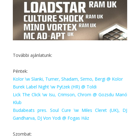
További ajánlatunk:
Péntek:
Kolor \w Slanki, Turner, Shadam, Sirmo, Bergi @ Kolor
Burek Label Night \w Pytzek (HR) @ Toldi
Lick The Click \w Isu, Crimson, Chrom @ Gozsdu Manó
Klub
Budabeats pres. Soul Cure \w Miles Cleret (UK), DJ
Gandharva, DJ Von Yodi @ Fogas Ház
Szombat: