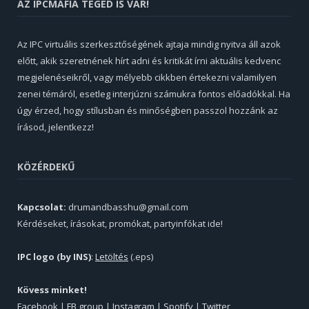
AZ IPCMAFIA TÉGED IS VÁR!
Az IPC virtuális szerkesztőségének ajtaja mindig nyitva áll azok
előtt, akik szeretnének hírt adni és kritikát írni aktuális kedvenc
megjelenéseikről, vagy mélyebb cikkben értekezni valamilyen
zenei témáról, esetleg interjúzni számukra fontos előadókkal. Ha
úgy érzed, hogy stílusban és minőségben passzol hozzánk az
írásod, jelentkezz!
KÖZÉRDEKŰ
Kapcsolat:
drumandbasshu@gmail.com
Kérdéseket, írásokat, promókat, partyinfókat ide!
IPC logo (by INS)
:
Letöltés
(.eps)
Kövess minket!
Facebook
|
FB group
|
Instagram
|
Spotify
|
Twitter