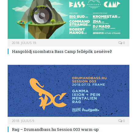
2018. JÚLIUS 19.
0
Hangolódj szombatra Bass Camp fellépők zenéivel!
2018. JÚLIUS 9.
0
Rag – Drumandbass.hu Session 003 warm-up