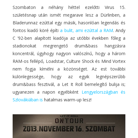
Szombaton a néhány héttel ezelőtti Virus 15.
születésnap után ismét megarave lesz a Dürlinben, a
Bladerunnaz ezúttal egy másik, hasonlóan legendás és
fontos kiadó köré építi
a bulit, ami ezúttal a RAM
. Andy
C ’92-ben alapított kiadója az utóbbi években főleg a
stadionokat megrengető drum&bass hangzásra
koncentrál, úgyhogy nagyon valószínű, hogy a három
RAM-os fellépő, Loadstar, Culture Shock és Mind Vortex
nem fogja kímélni a közönséget. Az est további
különlegessége, hogy az egyik legnépszerűbb
drum&bass fesztivál, a Let It Roll bemelegítő bulija is;
ugyanezen a napon egyébként
Lengyelországban és
Szlovákiában is
hatalmas warm-up lesz!