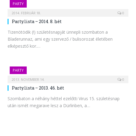
PARTY
2014. FEBRUÁR 18.
0
Party.lista – 2014. 8. hét
Tizenötödik (!) születésnapját ünnepli szombaton a
Bladerunnaz, ami egy szervező / bulisorozat életében
elképesztő kor.…
PARTY
2013. NOVEMBER 14.
0
Party.lista – 2013. 46. hét
Szombaton a néhány héttel ezelőtti Virus 15. születésnap
után ismét megarave lesz a Dürlinben, a…