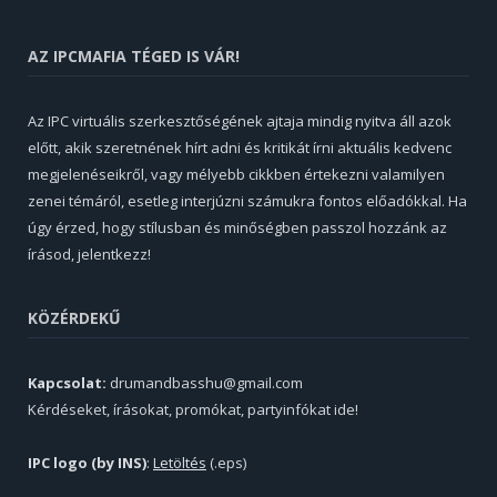
AZ IPCMAFIA TÉGED IS VÁR!
Az IPC virtuális szerkesztőségének ajtaja mindig nyitva áll azok
előtt, akik szeretnének hírt adni és kritikát írni aktuális kedvenc
megjelenéseikről, vagy mélyebb cikkben értekezni valamilyen
zenei témáról, esetleg interjúzni számukra fontos előadókkal. Ha
úgy érzed, hogy stílusban és minőségben passzol hozzánk az
írásod, jelentkezz!
KÖZÉRDEKŰ
Kapcsolat:
drumandbasshu@gmail.com
Kérdéseket, írásokat, promókat, partyinfókat ide!
IPC logo (by INS)
:
Letöltés
(.eps)