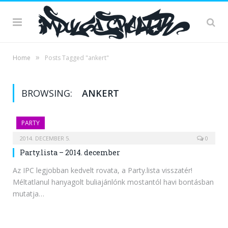
»
Home
Posts Tagged "ankert"
BROWSING:
ANKERT
PARTY
2014. DECEMBER 5.
0
Party.lista – 2014. december
Az IPC legjobban kedvelt rovata, a Party.lista visszatér!
Méltatlanul hanyagolt buliajánlónk mostantól havi bontásban
mutatja…