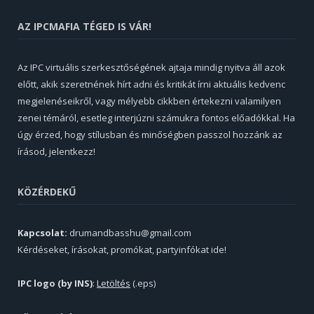
AZ IPCMAFIA TÉGED IS VÁR!
Az IPC virtuális szerkesztőségének ajtaja mindig nyitva áll azok
előtt, akik szeretnének hírt adni és kritikát írni aktuális kedvenc
megjelenéseikről, vagy mélyebb cikkben értekezni valamilyen
zenei témáról, esetleg interjúzni számukra fontos előadókkal. Ha
úgy érzed, hogy stílusban és minőségben passzol hozzánk az
írásod, jelentkezz!
KÖZÉRDEKŰ
Kapcsolat:
drumandbasshu@gmail.com
Kérdéseket, írásokat, promókat, partyinfókat ide!
IPC logo (by INS)
:
Letöltés
(.eps)