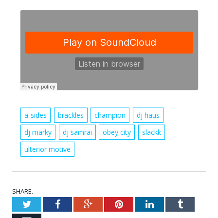
a-sides
brackles
champion
dj haus
dj marky
dj samrai
obey city
slackk
ulterior motive
SHARE.
Twitter
Facebook
Google+
Pinterest
LinkedIn
Tumblr