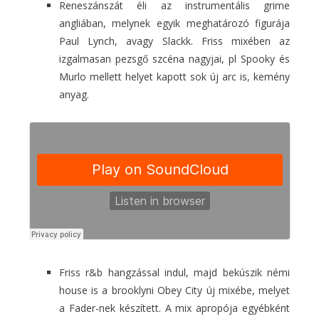
Reneszánszát éli az instrumentális grime
angliában, melynek egyik meghatározó figurája
Paul Lynch, avagy Slackk. Friss mixében az
izgalmasan pezsgő szcéna nagyjai, pl Spooky és
Murlo mellett helyet kapott sok új arc is, kemény
anyag.
Friss r&b hangzással indul, majd bekúszik némi
house is a brooklyni Obey City új mixébe, melyet
a Fader-nek készített. A mix apropója egyébként