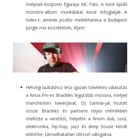
melynek központi figurája MC Fats. A köré épülő
monstre-album munkálatai kissé lefoglalják A
Sides-t, aminek pozitív mellékhatása a Budapest
Jungle mix közzététele, éljen!
Hétvégi lazításhoz lesz igazán tökéletes választás
a Rinse.Fm-es Brackles legutóbbi műsora, melyet
manchesteri haverjával, DJ Samrai-jal hozott
össze. Brackles és partnere teljes mértékben
mellőzte a veretést, helyette a finom dub, soul,
elektronika, hip-hop, jazz és deep house került
előtérbe, támadhatatlan ízléssel válogatva.