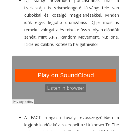
DJ Marky novemberi podcastjának már a
tracklistája is szívmelengető látvány: tele van
dubokkal és közelgő megjelenésekkel. Minden
idők egyik legjobb drum&bass DJ-je most is
remekül válogatta és mixelte össze olyan előadók
zenéit, mint S.P.Y, Random Movement, Nu:Tone,
Icicle és Calibre. Kötelező hallgatnivaló!
A FACT magazin tavalyi évösszegzőjében a
legjobb kiadók közt szerepelt az Unknown To The