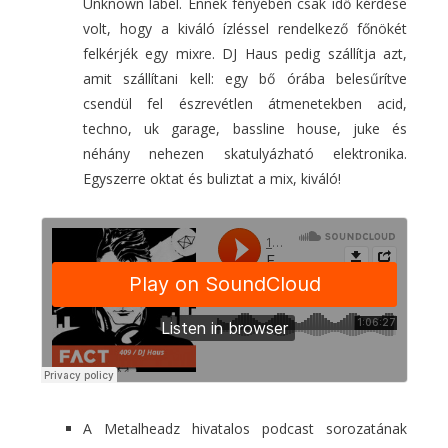
Unknown label. Ennek fényében csak idő kérdése
volt, hogy a kiváló ízléssel rendelkező főnökét
felkérjék egy mixre. DJ Haus pedig szállítja azt,
amit szállítani kell: egy bő órába belesűrítve
csendül fel észrevétlen átmenetekben acid,
techno, uk garage, bassline house, juke és
néhány nehezen skatulyázható elektronika.
Egyszerre oktat és buliztat a mix, kiváló!
A Metalheadz hivatalos podcast sorozatának