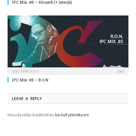
IPC Mix .86 – Hiraeth (+ interjú)
2020. MÁRCIUS 3.
0
IPC Mix .85 – R.O.N
LEAVE A REPLY
Hozzászólás küldéséhez
be kell jelentkezni
.