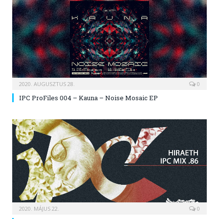
2020. AUGUSZTUS 28.
0
IPC ProFiles 004 – Kauna – Noise Mosaic EP
2020. MÁJUS 22.
0