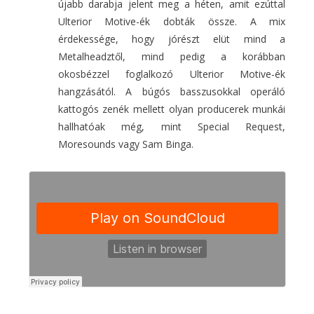
újabb darabja jelent meg a héten, amit ezúttal
Ulterior Motive-ék dobták össze. A mix
érdekessége, hogy jórészt elüt mind a
Metalheadztől, mind pedig a korábban
okosbézzel foglalkozó Ulterior Motive-ék
hangzásától. A búgós basszusokkal operáló
kattogós zenék mellett olyan producerek munkái
hallhatóak még, mint Special Request,
Moresounds vagy Sam Binga.