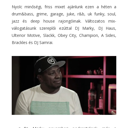
Nyolc minőségi, friss mixet ajánlunk ezen a héten a
drum&bass, grime, garage, juke, r&b, uk funky, soul,
jazz és deep house rajongóinak. Változatos mix-
válogatásunk szereplői ezúttal DJ Marky, DJ Haus,
Ulterior Motive, Slackk, Obey City, Champion, A Sides,
Brackles és DJ Samrai.