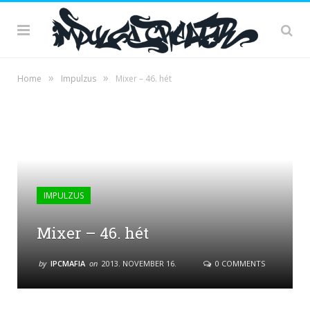
»
»
Home
Impulzus
Mixer – 46. hét
IMPULZUS
Mixer – 46. hét
by
IPCMAFIA
on
2013. NOVEMBER 16.
0 COMMENTS