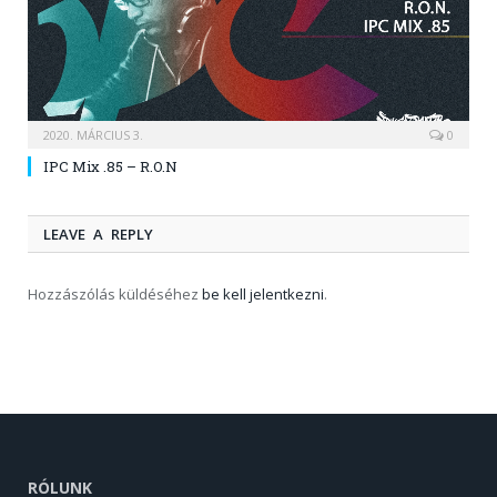
2020. MÁRCIUS 3.
0
IPC Mix .85 – R.O.N
LEAVE A REPLY
Hozzászólás küldéséhez
be kell jelentkezni
.
RÓLUNK