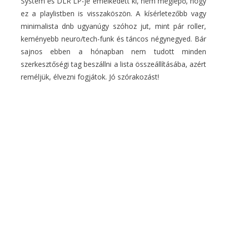
System és DLR LP-je emelkedett ki, nem meglepő, hogy
ez a playlistben is visszaköszön. A kísérletezőbb vagy
minimalista dnb ugyanúgy szóhoz jut, mint pár roller,
keményebb neuro/tech-funk és táncos négynegyed. Bár
sajnos ebben a hónapban nem tudott minden
szerkesztőségi tag beszállni a lista összeállításába, azért
reméljük, élvezni fogjátok. Jó szórakozást!