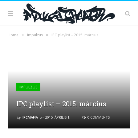
»
»
Home
Impulzus
IPC playlist – 2015. március
IMPULZUS
IPC playlist – 2015. március
by
IPCMAFIA
on
2015. ÁPRILIS 1.
0 COMMENTS