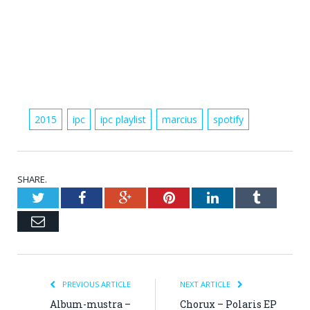
2015
ipc
ipc playlist
marcius
spotify
SHARE.
Twitter
Facebook
Google+
Pinterest
LinkedIn
Tumblr
Email
PREVIOUS ARTICLE
NEXT ARTICLE
Album-mustra –
Chorux – Polaris EP