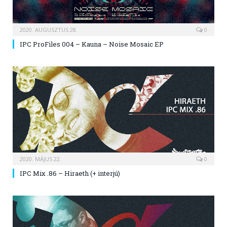
2020. AUGUSZTUS 28.
0
IPC ProFiles 004 – Kauna – Noise Mosaic EP
2020. MÁJUS 22.
0
IPC Mix .86 – Hiraeth (+ interjú)