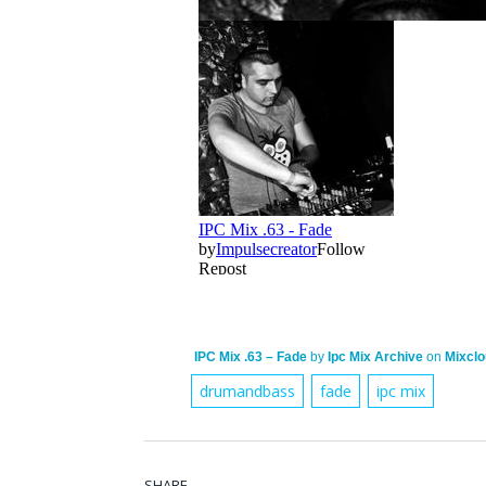
IPC Mix .63 – Fade
by
Ipc Mix Archive
on
Mixcl
drumandbass
fade
ipc mix
SHARE.