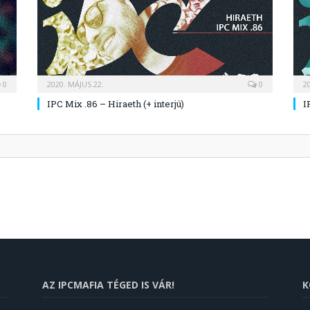
0
2020. MÁJUS 22.
0
2
IPC Mix .86 – Hiraeth (+ interjú)
I
AZ IPCMAFIA TÉGED IS VÁR!
K