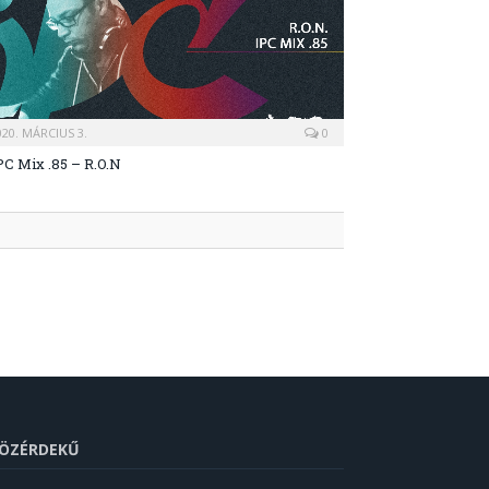
020. MÁRCIUS 3.
0
PC Mix .85 – R.O.N
ÖZÉRDEKŰ