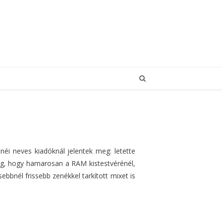
néi neves kiadóknál jelentek meg: letette
dig, hogy hamarosan a RAM kistestvérénél,
ssebbnél frissebb zenékkel tarkított mixet is