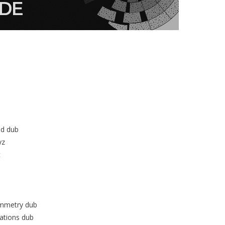
nd dub
yz
t
ymmetry dub
ations dub