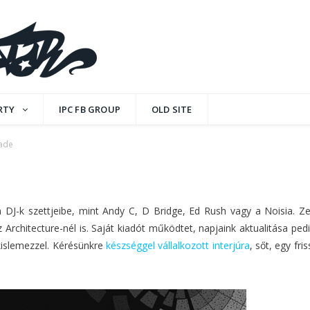
RTY
IPC FB GROUP
OLD SITE
Fade
MENTS
an DJ-k szettjeibe, mint Andy C, D Bridge, Ed Rush vagy a Noisia. Ze
Architecture-nél is. Saját kiadót működtet, napjaink aktualitása pe
kislemezzel. Kérésünkre
készséggel vállalkozott interjúra
, sőt, egy fri