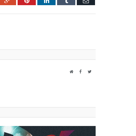
ebook
Google+
Pinterest
LinkedIn
Tumblr
Email
Website
Facebook
Twitter