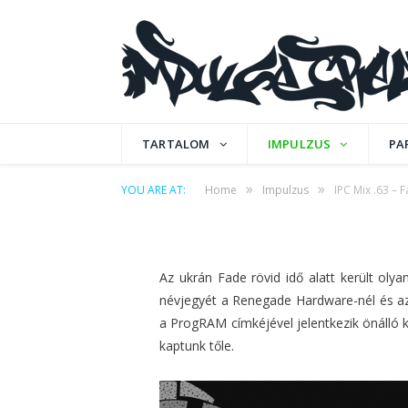
IMPULZUS
IPC Mix .63 – Fade
TARTALOM
IMPULZUS
PA
»
»
YOU ARE AT:
Home
Impulzus
IPC Mix .63 – 
by
IPCMAFIA
on
2013. FEBRUÁR 28.
0 COM
Az ukrán Fade rövid idő alatt került oly
névjegyét a Renegade Hardware-nél és az 
a ProgRAM címkéjével jelentkezik önálló 
kaptunk tőle.