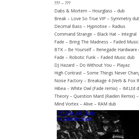
??? – ???
Dabs & Mortem – Hourglass – dub
Break – Love So True VIP – Symmetry du
Decimal Bass – Hypnotise – Radius
Command Strange – Black Hat – Integral
Fade – Bring The Madness – Faded Music
BTK – Be Yourself – Renegade Hardware
Fade – Robotic Funk – Faded Music dub
DJ Hazard – Do Without You – Playaz
High Contrast – Some Things Never Chang
Noise Factory – Breakage 4 (Verb & Fox
Hibea – White Owl (Fade remix) – IM:Ltd 
Theory – Question Mard (Raiden Remix) –
Mind Vortex – Alive – RAM dub