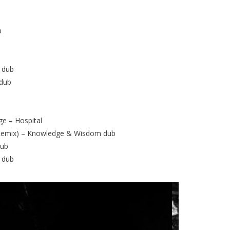
b
 dub
 dub
e – Hospital
 Remix) – Knowledge & Wisdom dub
dub
 dub