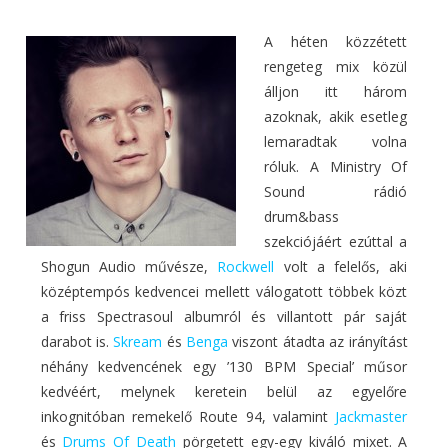
A héten közzétett
rengeteg mix közül
álljon itt három
azoknak, akik esetleg
lemaradtak volna
róluk. A Ministry Of
Sound rádió
drum&bass
szekciójáért ezúttal a
Shogun Audio művésze,
Rockwell
volt a felelős, aki
középtempós kedvencei mellett válogatott többek közt
a friss Spectrasoul albumról és villantott pár saját
darabot is.
Skream
és
Benga
viszont átadta az irányítást
néhány kedvencének egy ’130 BPM Special’ műsor
kedvéért, melynek keretein belül az egyelőre
inkognitóban remekelő Route 94, valamint
Jackmaster
és
Drums Of Death
pörgetett egy-egy kiváló mixet. A