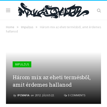
»
»
Home
Impulzus
Három mix az eheti termésből, amit érdemes
hallanod
IMPULZUS
Három mix az eheti termésből,
amit érdemes hallanod
by
IPCMAFIA
on
2012. JÚLIUS 22.
0 COMMENTS