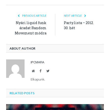
PREVIOUS ARTICLE
NEXT ARTICLE
Nyári liquid funk
Party.lista – 2012.
áradat Random
30. hét
Movement módra
ABOUT AUTHOR
IPCMAFIA
Website
Facebook
Twitter
Elkapunk.
RELATED POSTS