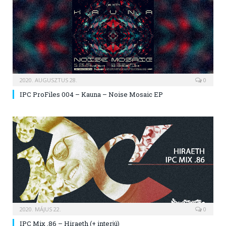
2020. AUGUSZTUS 28.
0
IPC ProFiles 004 – Kauna – Noise Mosaic EP
2020. MÁJUS 22.
0
IPC Mix .86 – Hiraeth (+ interjú)