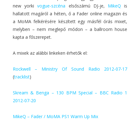
new yorki
vogue-szcéna
elsőszámú DJ-je,
MikeQ
is
hallatott magáról a héten, ő a Fader online magazin és
a MoMA felkérésére készített egy másfél órás mixet,
melyben – nem meglepő módon – a ballroom house
kapta a főszerepet.
A mixek az alábbi linkeken érhetők el:
Rockwell – Ministry Of Sound Radio 2012-07-17
(
tracklist
)
Skream & Benga – 130 BPM Special – BBC Radio 1
2012-07-20
MikeQ – Fader / MoMA PS1 Warm Up Mix