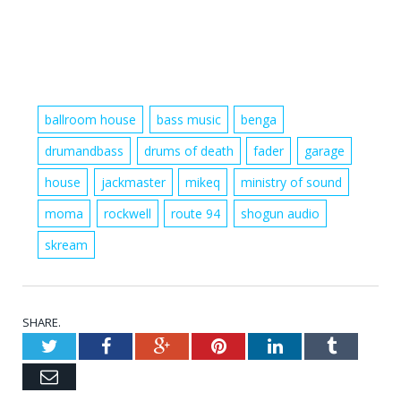
ballroom house
bass music
benga
drumandbass
drums of death
fader
garage
house
jackmaster
mikeq
ministry of sound
moma
rockwell
route 94
shogun audio
skream
SHARE.
Twitter
Facebook
Google+
Pinterest
LinkedIn
Tumblr
Email