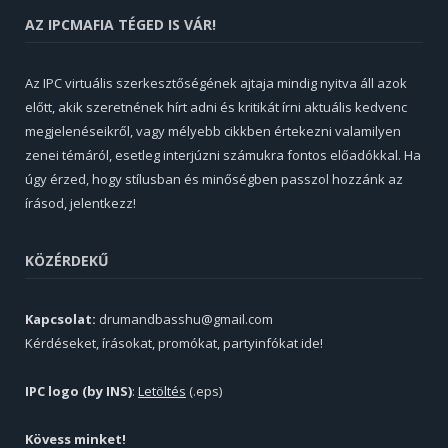
AZ IPCMAFIA TÉGED IS VÁR!
Az IPC virtuális szerkesztőségének ajtaja mindig nyitva áll azok
előtt, akik szeretnének hírt adni és kritikát írni aktuális kedvenc
megjelenéseikről, vagy mélyebb cikkben értekezni valamilyen
zenei témáról, esetleg interjúzni számukra fontos előadókkal. Ha
úgy érzed, hogy stílusban és minőségben passzol hozzánk az
írásod, jelentkezz!
KÖZÉRDEKŰ
Kapcsolat:
drumandbasshu@gmail.com
Kérdéseket, írásokat, promókat, partyinfókat ide!
IPC logo (by INS)
:
Letöltés
(.eps)
Kövess minket!