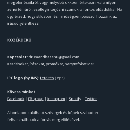
megjelenéseikről, vagy mélyebb cikkben értekezni valamilyen
zenei témáról, esetleg interjúzni számukra fontos előadókkal. Ha
úgy érzed, hogy stílusban és minőségben passzol hozzánk az
írásod, jelentkezz!
KÖZÉRDEKŰ
Kapcsolat:
drumandbasshu@gmail.com
Kérdéseket, írásokat, promókat, partyinfókat ide!
IPC logo (by INS)
:
Letöltés
(.eps)
Kövess minket!
Facebook
|
FB group
|
Instagram
|
Spotify
|
Twitter
A honlapon található szövegek és képek szabadon
felhasználhatók a forrás megjelölésével.