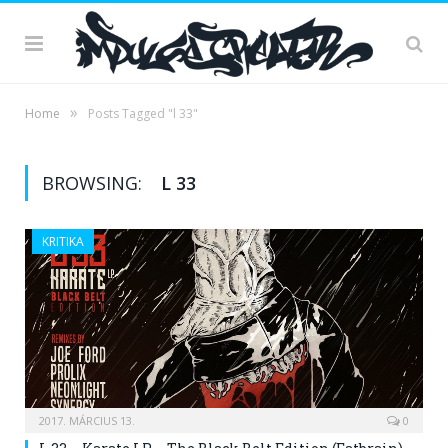
»
Home
Posts Tagged "l 33"
BROWSING:
L 33
KRITIKA
2017. MÁRCIUS 13.
0