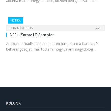
albuma már a célegyenesben, közben pedig az Eatbrain…
KRITIKA
2016. MÁRCIUS 15.
0
L 33 – Karate LP Sampler
Amikor harmadik napja repeat-en hallgattam a Karate LP
beharangozóját, már tudtam, hogy valami nagy dolog…
RÓLUNK