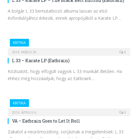
L 33 – Karate LP – The Black Belt Edition (Eatbrain)
A bolgár L 33 bemutatkozó albuma lassan az első
évfordulójához érkezik, ennek apropójából a Karate LP…
KRITIKA
2016. MÁJUS 30.
0
L 33 – Karate LP (Eatbrain)
Köztudott, hogy elfogult vagyok L 33 munkáit illetően. Ha
ehhez még hozzáadjuk, hogy az Eatbraint…
KRITIKA
2016. ÁPRILIS 6.
0
VA – Eatbrain Goes to Let It Roll
Zakatol a neurómozdony, sorjáznak a megjelenések: L 33