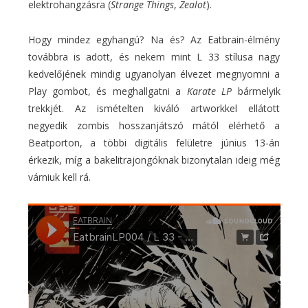
elektrohangzásra (
Strange Things
,
Zealot
).
Hogy mindez egyhangú? Na és? Az Eatbrain-élmény
továbbra is adott, és nekem mint L 33 stílusa nagy
kedvelőjének mindig ugyanolyan élvezet megnyomni a
Play gombot, és meghallgatni a
Karate LP
bármelyik
trekkjét. Az ismételten kiváló artworkkel ellátott
negyedik zombis hosszanjátszó mától elérhető a
Beatporton, a többi digitális felületre június 13-án
érkezik, míg a bakelitrajongóknak bizonytalan ideig még
várniuk kell rá.