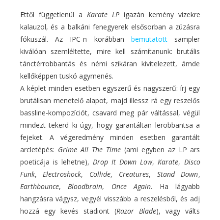
Ettől függetlenül a
Karate LP
igazán kemény vizekre
kalauzol, és a balkáni fenegyerek elsősorban a zúzásra
fókuszál. Az IPC-n korábban
bemutatott
sampler
kiválóan szemléltette, mire kell számítanunk: brutális
tánctérrobbantás és némi szikáran kivitelezett, ámde
kellőképpen tuskó agymenés.
A képlet minden esetben egyszerű és nagyszerű: írj egy
brutálisan menetelő alapot, majd illessz rá egy reszelős
bassline-kompozíciót, csavard meg pár váltással, végül
mindezt tekerd ki úgy, hogy garantáltan lerobbantsa a
fejeket. A végeredmény minden esetben garantált
arcletépés:
Grime All The Time
(ami egyben az LP ars
poeticája is lehetne),
Drop It Down Low
,
Karate
,
Disco
Funk
,
Electroshock
,
Collide
,
Creatures
,
Stand Down
,
Earthbounce
,
Bloodbrain
,
Once Again
. Ha lágyabb
hangzásra vágysz, vegyél visszább a reszelésből, és adj
hozzá egy kevés stadiont (
Razor Blade
), vagy válts