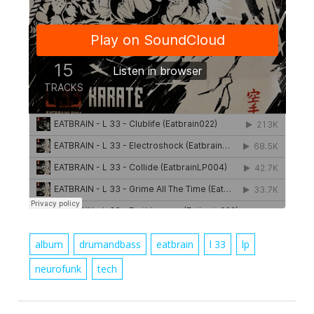
album
drumandbass
eatbrain
l 33
lp
neurofunk
tech