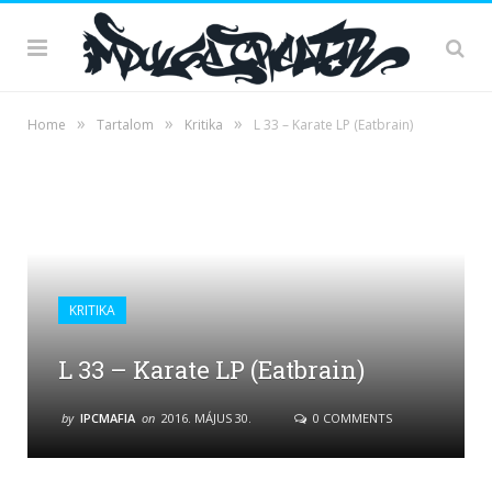
»
»
»
Home
Tartalom
Kritika
L 33 – Karate LP (Eatbrain)
KRITIKA
L 33 – Karate LP (Eatbrain)
by
IPCMAFIA
on
2016. MÁJUS 30.
0 COMMENTS