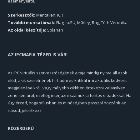
eseményeiről.
Szerkesztők:
Mentalien, ICR
További munkatársak:
Flag, ib.SU, M0rley, Rag, Tóth Veronika
Az oldal készítője:
Solarian
AZ IPCMAFIA TÉGED IS VÁR!
Az IPC virtuális szerkesztőségének ajtaja mindig nyitva áll azok
előtt, akik szeretnének hírt adni és kritikát írni aktuális kedvenc
megjelenéseikről, vagy mélyebb cikkben értekezni valamilyen
zenei témáról, esetleg interjúzni számukra fontos előadókkal. Ha
úgy érzed, hogy stílusban és minőségben passzol hozzánk az
írásod, jelentkezz!
KÖZÉRDEKŰ