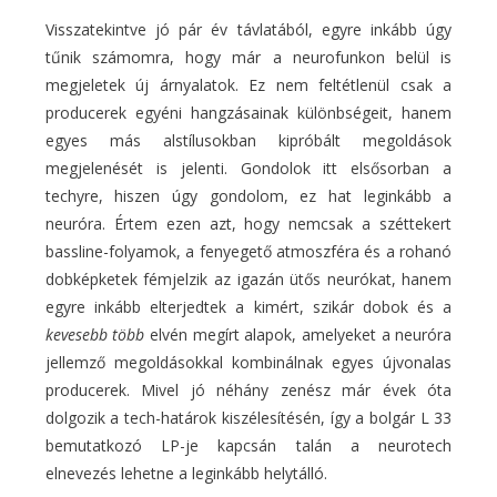
Visszatekintve jó pár év távlatából, egyre inkább úgy
tűnik számomra, hogy már a neurofunkon belül is
megjeletek új árnyalatok. Ez nem feltétlenül csak a
producerek egyéni hangzásainak különbségeit, hanem
egyes más alstílusokban kipróbált megoldások
megjelenését is jelenti. Gondolok itt elsősorban a
techyre, hiszen úgy gondolom, ez hat leginkább a
neuróra. Értem ezen azt, hogy nemcsak a széttekert
bassline-folyamok, a fenyegető atmoszféra és a rohanó
dobképketek fémjelzik az igazán ütős neurókat, hanem
egyre inkább elterjedtek a kimért, szikár dobok és a
kevesebb több
elvén megírt alapok, amelyeket a neuróra
jellemző megoldásokkal kombinálnak egyes újvonalas
producerek. Mivel jó néhány zenész már évek óta
dolgozik a tech-határok kiszélesítésén, így a bolgár L 33
bemutatkozó LP-je kapcsán talán a neurotech
elnevezés lehetne a leginkább helytálló.