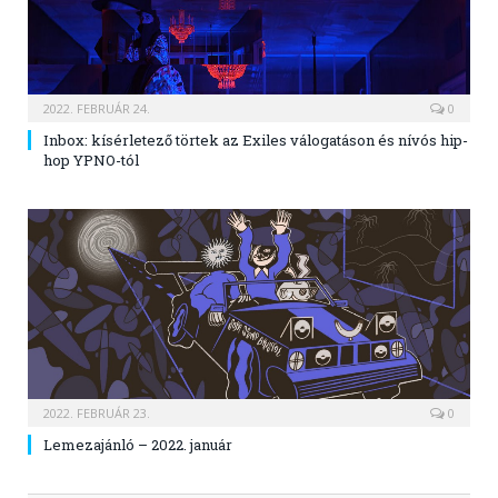
2022. FEBRUÁR 24.
0
Inbox: kísérletező törtek az Exiles válogatáson és nívós hip-
hop YPNO-tól
2022. FEBRUÁR 23.
0
Lemezajánló – 2022. január