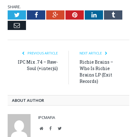
SHARE.
Twitter
Facebook
Google+
Pinterest
LinkedIn
Tumblr
Email
PREVIOUS ARTICLE
NEXT ARTICLE
IPC Mix .74 – Raw-
Richie Brains –
Soul (+interjú)
Who Is Richie
Brains LP (Exit
Records)
ABOUT AUTHOR
IPCMAFIA
Website
Facebook
Twitter