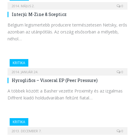
2014. MÁJUS 2.
0
Interjú: M-Zine & Scepticz
Belgium legismertebb producere természetesen Netsky, erős
azonban az utánpótlás. Az ország elsősorban a mélyebb,
néhol…
KRITIKA
2014. JANUÁR 24.
0
Hyroglifics – Visceral EP (Peer Pressure)
A többek között a Basher vezette Proximity és az izgalmas
Diffrent kiadó holdudvarában feltűnt fiatal…
KRITIKA
2013. DECEMBER 7.
0