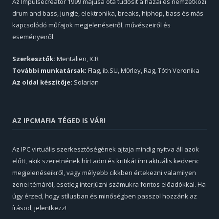
Az Impulsecreator 1999 májusa óta tudósít a hazai és nemzetközi
drum and bass, jungle, elektronika, breaks, hiphop, bass és más
kapcsolódó műfajok megjelenéseiről, művészeiről és
eseményeiről.
Szerkesztők:
Mentalien, ICR
További munkatársak:
Flag, ib.SU, M0rley, Rag, Tóth Veronika
Az oldal készítője:
Solarian
AZ IPCMAFIA TÉGED IS VÁR!
Az IPC virtuális szerkesztőségének ajtaja mindig nyitva áll azok
előtt, akik szeretnének hírt adni és kritikát írni aktuális kedvenc
megjelenéseikről, vagy mélyebb cikkben értekezni valamilyen
zenei témáról, esetleg interjúzni számukra fontos előadókkal. Ha
úgy érzed, hogy stílusban és minőségben passzol hozzánk az
írásod, jelentkezz!