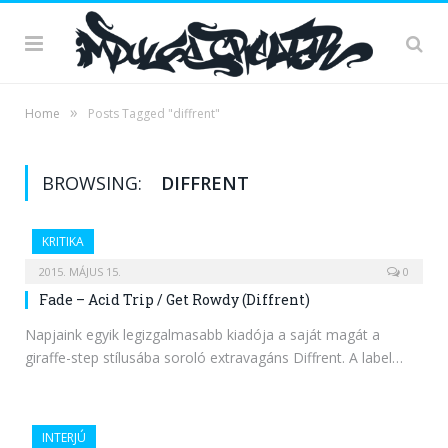
»
Home
Posts Tagged "diffrent"
BROWSING:
DIFFRENT
KRITIKA
2015. MÁJUS 15.
0
Fade – Acid Trip / Get Rowdy (Diffrent)
Napjaink egyik legizgalmasabb kiadója a saját magát a
giraffe-step stílusába soroló extravagáns Diffrent. A label…
INTERJÚ