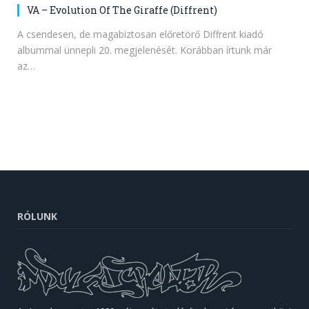
VA – Evolution Of The Giraffe (Diffrent)
A csendesen, de magabiztosan előretörő Diffrent kiadó
albummal ünnepli 20. megjelenését. Korábban írtunk már
az…
RÓLUNK