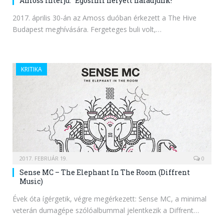
Amoss interjú: “Egosimi helyett haladjunk!”
2017. április 30-án az Amoss duóban érkezett a The Hive
Budapest meghívására. Fergeteges buli volt,…
KRITIKA
2017. FEBRUÁR 19.
0
Sense MC – The Elephant In The Room (Diffrent
Music)
Évek óta ígérgetik, végre megérkezett: Sense MC, a minimal
veterán dumagépe szólóalbummal jelentkezik a Diffrent…