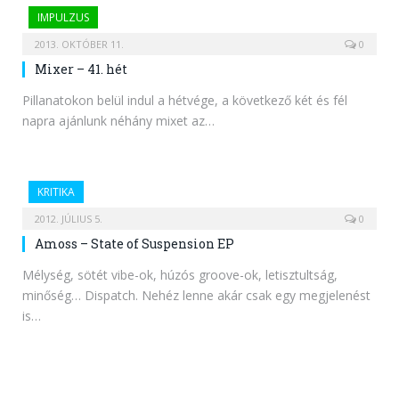
IMPULZUS
2013. OKTÓBER 11.
0
Mixer – 41. hét
Pillanatokon belül indul a hétvége, a következő két és fél
napra ajánlunk néhány mixet az…
KRITIKA
2012. JÚLIUS 5.
0
Amoss – State of Suspension EP
Mélység, sötét vibe-ok, húzós groove-ok, letisztultság,
minőség… Dispatch. Nehéz lenne akár csak egy megjelenést
is…