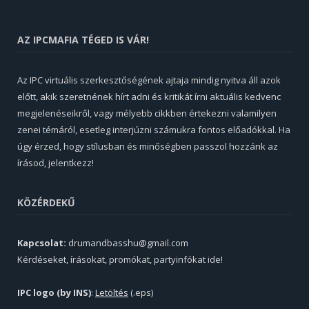
AZ IPCMAFIA TÉGED IS VÁR!
Az IPC virtuális szerkesztőségének ajtaja mindig nyitva áll azok
előtt, akik szeretnének hírt adni és kritikát írni aktuális kedvenc
megjelenéseikről, vagy mélyebb cikkben értekezni valamilyen
zenei témáról, esetleg interjúzni számukra fontos előadókkal. Ha
úgy érzed, hogy stílusban és minőségben passzol hozzánk az
írásod, jelentkezz!
KÖZÉRDEKŰ
Kapcsolat:
drumandbasshu@gmail.com
Kérdéseket, írásokat, promókat, partyinfókat ide!
IPC logo (by INS)
:
Letöltés
(.eps)