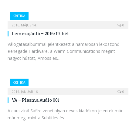
KRITIKA
2016. MÁJUS 14.
0
Lemezajánló – 2016/19. hét
Válogatásalbummal jelentkezett a hamarosan leköszönő
Renegade Hardware, a Warm Communications megint
nagyot húzott, Amoss és…
KRITIKA
2014. JANUÁR 16.
0
VA – Plasma Audio 001
Az ausztrál Safire zenéi olyan neves kiadókon jelentek már
már meg, mint a Subtitles és…