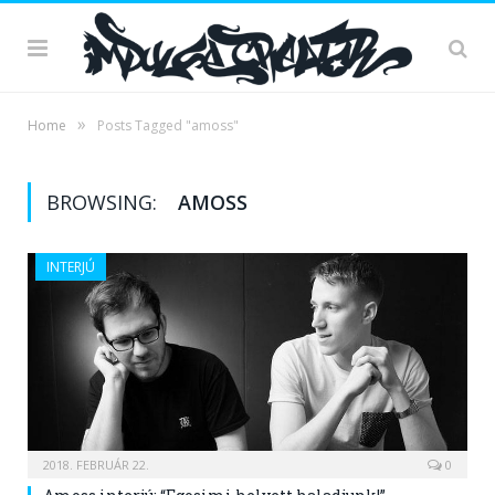
»
Home
Posts Tagged "amoss"
BROWSING:
AMOSS
INTERJÚ
2018. FEBRUÁR 22.
0