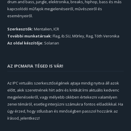
drum and bass, jungle, elektronika, breaks, hiphop, bass és más
kapcsolódó műfajok megjelenéseiről, művészeiről és
eseményeiről.
Szerkesztők:
Mentalien, ICR
További munkatársak:
Flag, ib.SU, M0rley, Rag, Tóth Veronika
Az oldal készítője:
Solarian
AZ IPCMAFIA TÉGED IS VÁR!
Az IPC virtuális szerkesztőségének ajtaja mindig nyitva áll azok
előtt, akik szeretnének hírt adni és kritikát írni aktuális kedvenc
megjelenéseikről, vagy mélyebb cikkben értekezni valamilyen
zenei témáról, esetleg interjúzni számukra fontos előadókkal. Ha
úgy érzed, hogy stílusban és minőségben passzol hozzánk az
írásod, jelentkezz!