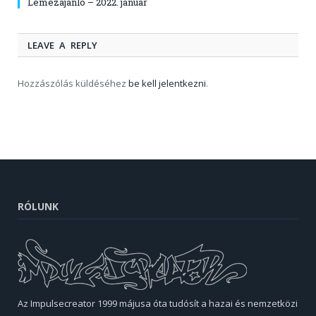
Lemezajánló – 2022. január
LEAVE A REPLY
Hozzászólás küldéséhez
be kell jelentkezni
.
RÓLUNK
Az Impulsecreator 1999 májusa óta tudósít a hazai és nemzetközi