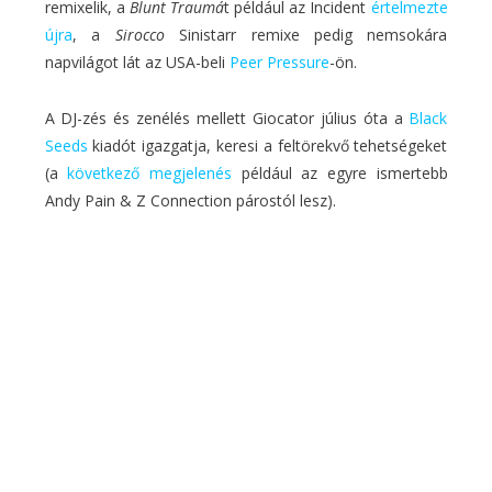
remixelik, a
Blunt Traumá
t például az Incident
értelmezte
újra
, a
Sirocco
Sinistarr remixe pedig nemsokára
napvilágot lát az USA-beli
Peer Pressure
-ön.
A DJ-zés és zenélés mellett Giocator július óta a
Black
Seeds
kiadót igazgatja, keresi a feltörekvő tehetségeket
(a
következő megjelenés
például az egyre ismertebb
Andy Pain & Z Connection párostól lesz).