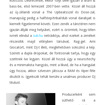
költözött Debrecenbe, ekkor folyt bele igazán a drum &
bass-be, első lemezeit 2007-ben vette. Közel áll hozzá
az új-zélandi vonal a The Upbeatsszel és Dose-zal,
manapság pedig a halfstep/tribal/dub vonal darabjait is
kiemelt figyelemmel követi. Ezen zenék a tánctéren nem
igazán állják meg helyüket, ezért is örömteli, hogy télen
ismét elindul a
sub.hu
netrádiója, ahol ezeket a zenéket
részesítik majd előnyben társával, Rag-gel. Ami
Giocatort, mint DJ-t illeti, meglehetősen sokszínű a kép.
Szereti a dupla dropokat, de fontosnak tartja, hogy egy
szettnek íve legyen. Közel áll hozzá úgy a neuro/techy
és a minimalista hangzás, mint a likvid, de ha a hangulat
úgy hozza, akkor szívesen játssza a RAM és Viper-féle
diszkót is. Igyekszik tehát kerülni a unalmas producer DJ
titulust.
Producerként sem
süthető rá a