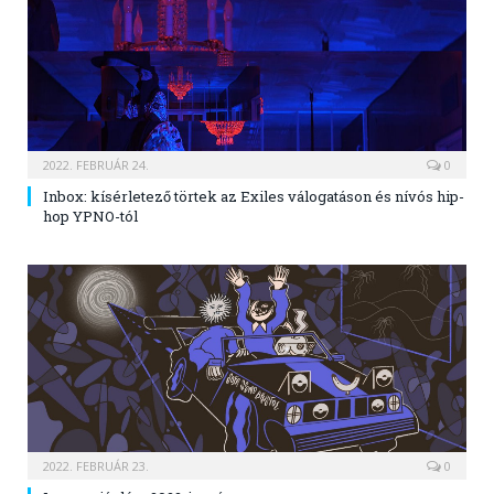
2022. FEBRUÁR 24.
0
Inbox: kísérletező törtek az Exiles válogatáson és nívós hip-
hop YPNO-tól
2022. FEBRUÁR 23.
0