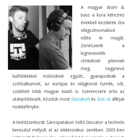
A magyar drum &
bass a kora kétezres
évekbeli kezdetek óta
világszínvonalúvá
nőtte ki magát.
Zenészeink a
legnevesebb
címkéknél jelennek
meg, nagynevű
külföldiekkel működnek együtt, gyarapodnak a
szólóalbumok, az európai és világkörüli turnék, sőt,
született több magyar kiadó is. Szerencsére erős az
utánpótlásunk, közülük most
Giocatort
és
Dot-ot
állítjuk
rivaldafénybe.
A tinédzserkorát Sárospatakon töltő Giocator a technón
keresztül mélyült el az elektronikus zenében. 2005-ben