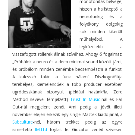
monotonitás bélyege,
hiszen a halfsteptől a
neurofunkig és a
folyékony dolgokig
sok minden kikerült
műhelyéből. A
legközelebb a
visszafogott rollerek állnak szívéhez. Ahogy ő fogalmaz:
„Próbálok a neuro és a deep minimal sound között járni,
és próbálom minden zenémbe becsempészni a funkot.
A kulcsszó talán a funk nálam”. Diszkográfiája
terebélyes, kiemelendőek a több producer esetében
ugródeszkának bizonyult (például hazánkfia, Zero
Method nevével fémjelzett)
Trust In Music
-nál és Fall
Out-nál megjelent zenéi. Ami pedig a jövőt illeti:
november elején érkezik egy single Maztek kiadójánál, a
Subculture
-nél, három trekket pedig az egyre
ismertebb
IM:Ltd
foglalt le. Giocator zenéit szívesen