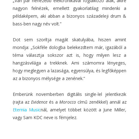
„Van pár nehezebb elektronikával foglalkozó alak, akire
nagyon felnézek, emellett gyakorlatilag mindenki a
példaképem, aki abban a bizonyos századeleji drum &
bass-ben nagy név volt.”
Dot sem szorítja magát skatulyába, hiszen amint
mondja: „Sokféle dologba belekezdtem már, igazából a
téma választja sokszor azt is, hogy milyen lesz a
hangzásvilága a trekknek. Ami számomra lényeges,
hogy meglegyen a lazasága, egyensúlya, és legfőképpen
az a bizonyos mélysége a zenének.”
Emberünk novemberben digitális single-lel jelentkezik
(rajta az
Evidence
és a
Morocco
című zenékkel) annál az
Eternia Music
nál, amelyet többet között a June Miller,
vagy Sam KDC neve is fémjelez.