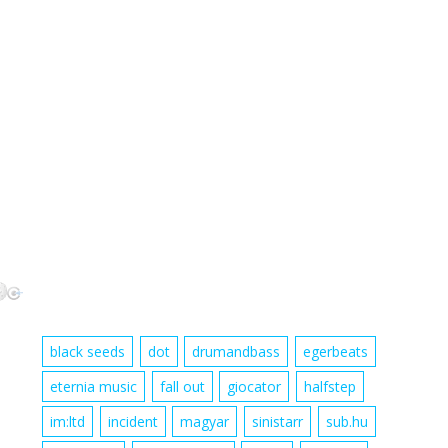
black seeds
dot
drumandbass
egerbeats
eternia music
fall out
giocator
halfstep
im:ltd
incident
magyar
sinistarr
sub.hu