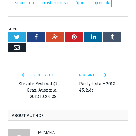
subculture
trust in music
újonc
ujoncok
SHARE.
Twitter
Facebook
Google+
Pinterest
LinkedIn
Tumblr
Email
PREVIOUS ARTICLE
NEXT ARTICLE
Elevate Festival @
Party.lista – 2012.
Graz, Ausztria,
45. hét
2012.10.24-28.
ABOUT AUTHOR
IPCMAFIA