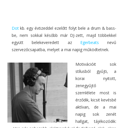
Dot
kb. egy évtizeddel ezelőtt folyt bele a drum & bass-
be, nem sokkal később már DJ-zett, majd többekkel
együtt belekeveredett az
Egerbeats
nevű
szervezőcsapatba, melyet a mai napig működtetnek.
Motivációit sok
stílusból gyűjti, a
korai nyitott,
zenegyűjtő
szemlélete most is
érződik, kicsit kevésbé
aktívan, de a mai
napig sok zenét
hallgat, tájékozódik: