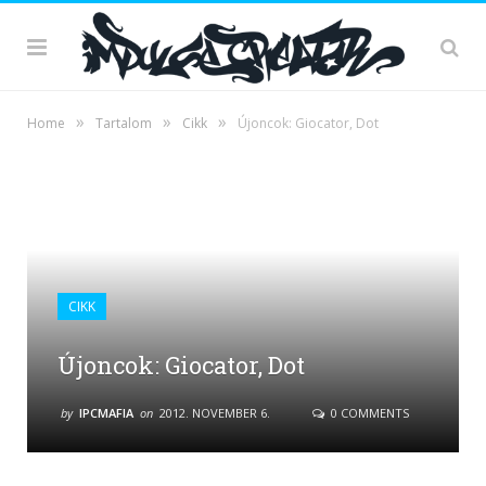
»
»
»
Home
Tartalom
Cikk
Újoncok: Giocator, Dot
CIKK
Újoncok: Giocator, Dot
by
IPCMAFIA
on
2012. NOVEMBER 6.
0 COMMENTS