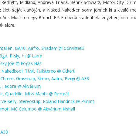
y, Redlight, Midland, Andreya Triana, Henrik Schwarz, Motor City Dru
az élet: saját kiadóján, a Naked Naked-en sorra jönnek ki a kiváló 
ló Aus Music-on egy Breach EP. Emberünk a fentiek fényében, nem me
k előre.
talien, BA10, Aafro, Shadam @ Corvintető
3go, Prsly, Hi @ Larm
Husky Joe @ Fogas Ház
c, Nakedkool, TMX, Fullstereo @ Ötkert
 Chrom, Grasshop, Sirmo, Aafro, Bergi @ A38
C Fedora @ Akvárium
ee, Quadrille, Miss Mants @ Rézmál
ctive Kelly, Stereostrip, Roland Handrick @ Prlmnt
rmot, MC Columbo @ Akvárium Kishall
 A38