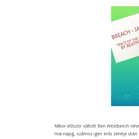
Mikor először váltott Ben Westbeech névr
mai napig, számos igen erős zenéje után 