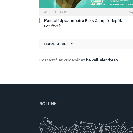
2018. JÚLIUS 19.
Hangolódj szombatra Bass Camp fellépők
zenéivel!
LEAVE A REPLY
Hozzászólás küldéséhez
be kell jelentkezni
.
RÓLUNK