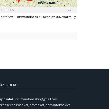
018. JÚNIUS 18.
0
entalien – Drumandbass.hu Session 002 warm-up
ÖZÉRDEKŰ
apcsolat:
drumandbasshu@gmail.com
érdéseket, írásokat, promókat, partyinfókat ide!