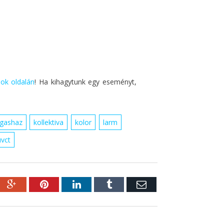
ok oldalán
! Ha kihagytunk egy eseményt,
gashaz
kollektiva
kolor
larm
uvct
ebook
Google+
Pinterest
LinkedIn
Tumblr
Email