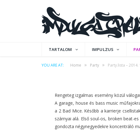
PARTY
Party.lista – 2014. 1
TARTALOM
IMPULZUS
PA
»
»
YOU ARE AT:
Home
Party
Party.lista – 2014. 
by
IPCMAFIA
on
2014. ÁPRILIS 17.
0 COMME
Rengeteg izgalmas esemény közül válogath
A garage, house és bass music műfajokra 
a 2 Bad Mice. Később a karrierje csellista
szárnyai alá. Első soul-os, broken beat-es
gondozta négynegyedekre koncentráló má