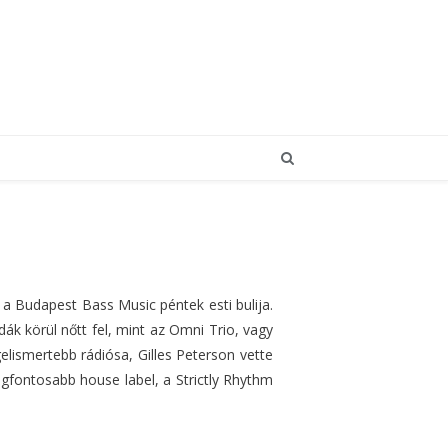
a Budapest Bass Music péntek esti bulija.
k körül nőtt fel, mint az Omni Trio, vagy
gelismertebb rádiósa, Gilles Peterson vette
legfontosabb house label, a Strictly Rhythm