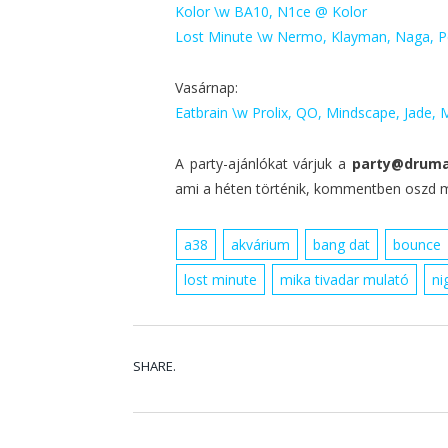
Kolor \w BA10, N1ce @ Kolor
Lost Minute \w Nermo, Klayman, Naga, P
Vasárnap:
Eatbrain \w Prolix, QO, Mindscape, Jade
A party-ajánlókat várjuk a
party@druma
ami a héten történik, kommentben oszd m
a38
akvárium
bang dat
bounce
lost minute
mika tivadar mulató
ni
SHARE.