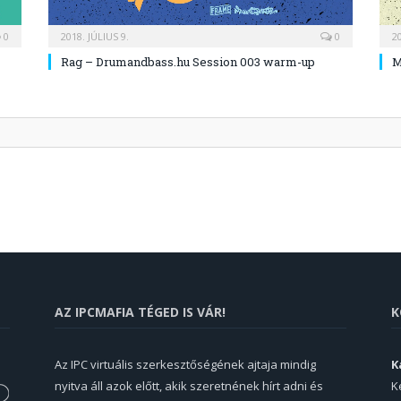
0
2018. JÚLIUS 9.
0
2
Rag – Drumandbass.hu Session 003 warm-up
M
AZ IPCMAFIA TÉGED IS VÁR!
K
Az IPC virtuális szerkesztőségének ajtaja mindig
K
nyitva áll azok előtt, akik szeretnének hírt adni és
K