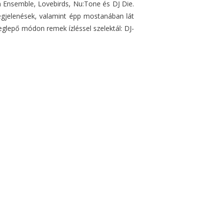
m Ensemble, Lovebirds, Nu:Tone és DJ Die.
megjelenések, valamint épp mostanában lát
glepő módon remek ízléssel szelektál: DJ-