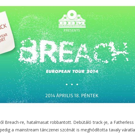
ől Breach-re, hatalmasat robbantott. Debütáló track-je, a Fatherless
pedig a mainstream tánczenei szcénát is meghódította tavaly váratlan