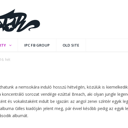
6. hét
RTY
IPC FB GROUP
OLD SITE
16. hét
NTS
atunk a nemsokára induló hosszú hétvégén, közülük is kiemelkedik 
koncentráló sorozat vendége ezúttal Breach, aki olyan jungle legendá
ként és vokalistaként indult be igazán: az angol zenei színtér egyik le
 albuma Gilles kiadóján jelent meg, pár évvel később pedig az egyik 
sodik albumát.