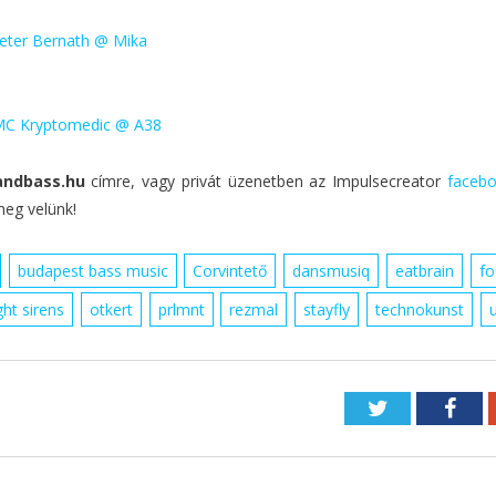
eter Bernath @ Mika
, MC Kryptomedic @ A38
ndbass.hu
címre, vagy privát üzenetben az Impulsecreator
facebo
eg velünk!
budapest bass music
Corvintető
dansmusiq
eatbrain
fo
ght sirens
otkert
prlmnt
rezmal
stayfly
technokunst
Twitter
Fac