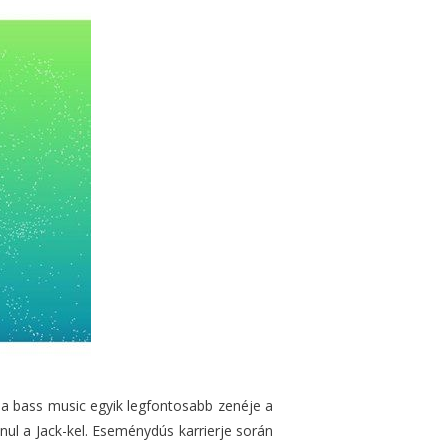
 a bass music egyik legfontosabb zenéje a
ul a Jack-kel. Eseménydús karrierje során