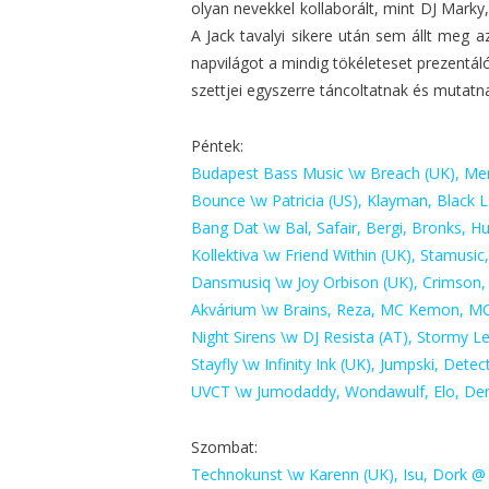
olyan nevekkel kollaborált, mint DJ Mark
A Jack tavalyi sikere után sem állt meg 
napvilágot a mindig tökéleteset prezentá
szettjei egyszerre táncoltatnak és mutatna
Péntek:
Budapest Bass Music \w Breach (UK), Men
Bounce \w Patricia (US), Klayman, Black L
Bang Dat \w Bal, Safair, Bergi, Bronks, 
Kollektiva \w Friend Within (UK), Stamusi
Dansmusiq \w Joy Orbison (UK), Crimson,
Akvárium \w Brains, Reza, MC Kemon, M
Night Sirens \w DJ Resista (AT), Stormy L
Stayfly \w Infinity Ink (UK), Jumpski, Dete
UVCT \w Jumodaddy, Wondawulf, Elo, De
Szombat:
Technokunst \w Karenn (UK), Isu, Dork @