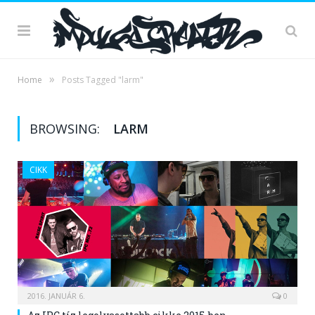
»
Home
Posts Tagged "larm"
BROWSING:
LARM
CIKK
2016. JANUÁR 6.
0