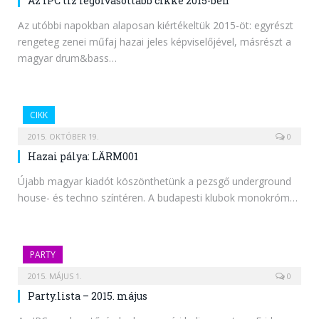
Az IPC tíz legolvasottabb cikke 2015-ben
Az utóbbi napokban alaposan kiértékeltük 2015-öt: egyrészt
rengeteg zenei műfaj hazai jeles képviselőjével, másrészt a
magyar drum&bass…
CIKK
2015. OKTÓBER 19.
0
Hazai pálya: LÄRM001
Újabb magyar kiadót köszönthetünk a pezsgő underground
house- és techno színtéren. A budapesti klubok monokróm…
PARTY
2015. MÁJUS 1.
0
Party.lista – 2015. május