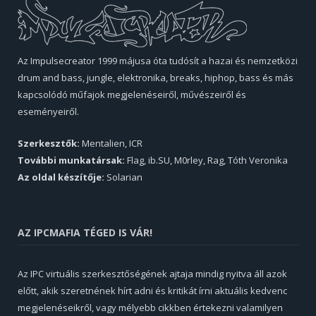
Az Impulsecreator 1999 májusa óta tudósít a hazai és nemzetközi
drum and bass, jungle, elektronika, breaks, hiphop, bass és más
kapcsolódó műfajok megjelenéseiről, művészeiről és
eseményeiről.
Szerkesztők:
Mentalien, ICR
További munkatársak:
Flag, ib.SU, M0rley, Rag, Tóth Veronika
Az oldal készítője:
Solarian
AZ IPCMAFIA TÉGED IS VÁR!
Az IPC virtuális szerkesztőségének ajtaja mindig nyitva áll azok
előtt, akik szeretnének hírt adni és kritikát írni aktuális kedvenc
megjelenéseikről, vagy mélyebb cikkben értekezni valamilyen