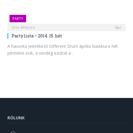
PARTY
2014. ÁPRILIS 9.
0
Party.lista – 2014. 15. hét
A havonta jelentkező Different Drum áprilisi kiadása e hét
péntekre esik, a vendég ezúttal a…
RÓLUNK