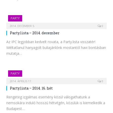
PARTY
2014. DECEMBER 5.
0
Party.lista – 2014. december
Az IPC legjobban kedvelt rovata, a Party.lista visszatér!
Méltatlanul hanyagolt buliajánlónk mostantól havi bontásban
mutatja…
PARTY
2014. ÁPRILIS 17.
0
Party.lista – 2014. 16. hét
Rengeteg izgalmas esemény közül válogathatunk a
nemsokára induló hosszú hétvégén, közülük is kiemelkedik a
Budapest…