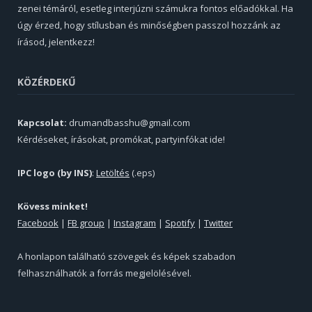
zenei témáról, esetleg interjúzni számukra fontos előadókkal. Ha
úgy érzed, hogy stílusban és minőségben passzol hozzánk az
írásod, jelentkezz!
KÖZÉRDEKŰ
Kapcsolat:
drumandbasshu@gmail.com
Kérdéseket, írásokat, promókat, partyinfókat ide!
IPC logo (by INS)
:
Letöltés
(.eps)
Kövess minket!
Facebook
|
FB group
|
Instagram
|
Spotify
|
Twitter
A honlapon található szövegek és képek szabadon
felhasználhatók a forrás megjelölésével.