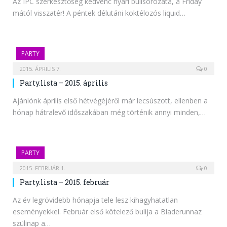
Az IPC szerkesztőség kedvenc nyári bulisorozata, a Friday
mától visszatér! A péntek délutáni koktélozós liquid…
PARTY
2015. ÁPRILIS 7.
0
Party.lista – 2015. április
Ajánlónk április első hétvégéjéről már lecsúszott, ellenben a
hónap hátralevő időszakában még történik annyi minden,…
PARTY
2015. FEBRUÁR 1.
0
Party.lista – 2015. február
Az év legrövidebb hónapja tele lesz kihagyhatatlan
eseményekkel. Február első kötelező bulija a Bladerunnaz
szülinap a…