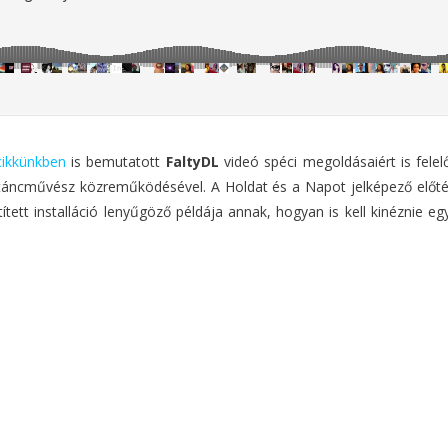
cikkünkben
is bemutatott
FaltyDL
videó spéci megoldásaiért is felel
táncművész közreműködésével. A Holdat és a Napot jelképező előtér
ett installáció lenyűgöző példája annak, hogyan is kell kinéznie eg