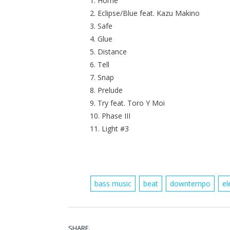
1. Home
2. Eclipse/Blue feat. Kazu Makino
3. Safe
4. Glue
5. Distance
6. Tell
7. Snap
8. Prelude
9. Try feat. Toro Y Moi
10. Phase III
11. Light #3
bass music
beat
downtempo
el
SHARE.