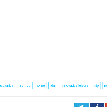
ectronica
hip-hop
home
idm
innovative leisure
klip
n
Twitter
Fac