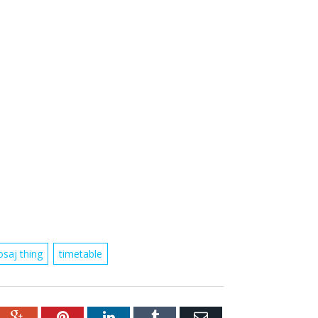
osaj thing
timetable
ebook
Google+
Pinterest
LinkedIn
Tumblr
Email