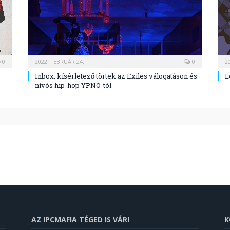
0
2022. FEBRUÁR 24.
0
2
Inbox: kísérletező törtek az Exiles válogatáson és
L
nívós hip-hop YPNO-tól
AZ IPCMAFIA TÉGED IS VÁR!
K