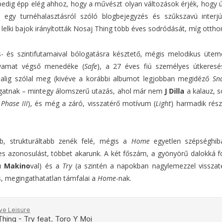
edig épp elég ahhoz, hogy a művészt olyan változások érjék, hogy ú
 egy turnéhalasztásról szóló blogbejegyzés és szűkszavú interj
lelki bajok irányították Nosaj Thing több éves sodródását, míg otthonr
 és szintifutamaival bólogatásra késztető, mégis melodikus üteme
olyamat végső menedéke (
Safe
), a 27 éves fiú személyes útkeresé
r alig szólal meg (kivéve a korábbi albumot legjobban megidéző
Sn
ingatnak – mintegy álomszerű utazás, ahol már nem
J Dilla
a kalauz, s
 Phase III
), és még a záró, visszatérő motívum (
Light
) harmadik rész
, strukturáltabb zenék felé, mégis a
Home
egyetlen szépséghibá
es azonosulást, többet akarunk. A két főszám, a gyönyörű dalokká 
u Makino
val) és a
Try
(a szintén a napokban nagylemezzel visszaté
ős, megingathatatlan támfalai a
Home
-nak.