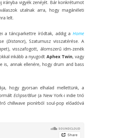
j irányba vigyék zenéjét. Bár konkrétumot
úválaszok utalnak arra, hogy magánéleti
a lelt.
i a táncparkettre íródtak, addig a
Home
se (
Distance
), Szaturnusz visszatérése. A
ap
et), visszafogott, álomszerű idm-zenék
okkal inkább a nyugodt
Aphex Twin
, vagy
e is, annak ellenére, hogy drum and bass
ja, hogy gyorsan elhalad mellettünk, a
formált
Eclipse/Blue
(a New York-i indie trió
rő chillwave pionírból soul-pop előadóvá