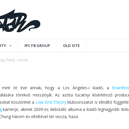
e
RTY
IPC FB GROUP
OLD SITE
saj Thing – Home
ENTS
 mint öt éve annak, hogy a Los Angeles-i kiadó, a
Brainfee
lására törekvő misszióját. Az azóta tucatnyi kísérletező produc
sokat köszönhet a
Low End Theory
klubsorozatot is elindító függetl
ng
karrierje, akinek 2009-es debütáló albuma a kiadó legnagyobb dob
 Chung három év elteltével tér vissza, haza.