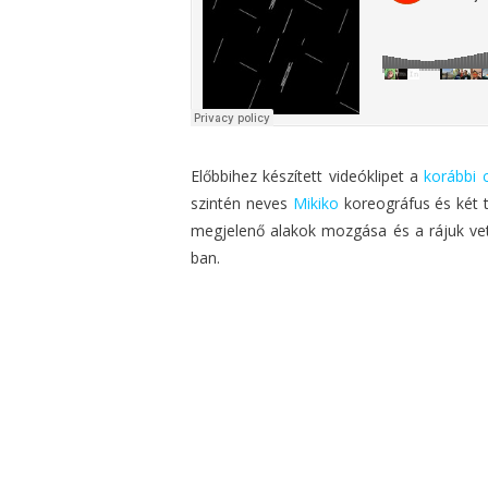
Előbbihez készített videóklipet a
korábbi 
szintén neves
Mikiko
koreográfus és két 
megjelenő alakok mozgása és a rájuk vetít
ban.