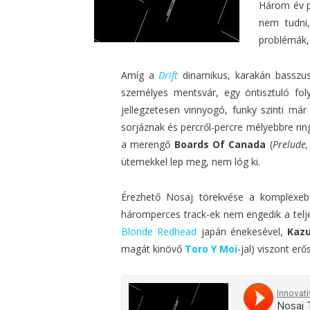
Három év p
nem tudni,
problémák, 
Amíg a
Drift
dinamikus, karakán basszus-
személyes mentsvár, egy öntisztuló f
jellegzetesen vinnyogó, funky szinti má
sorjáznak és percről-percre mélyebbre r
a merengő
Boards Of Canada
(
Prelude,
ütemekkel lep meg, nem lóg ki.
Érezhető Nosaj törekvése a komplexebb
háromperces track-ek nem engedik a telj
Blonde Redhead
japán énekesével,
Kaz
magát kinövő
Toro Y Moi
-jal) viszont er