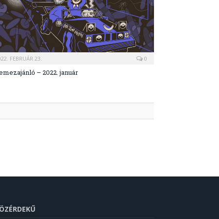
022. FEBRUÁR 23.
0
emezajánló – 2022. január
ÖZÉRDEKŰ