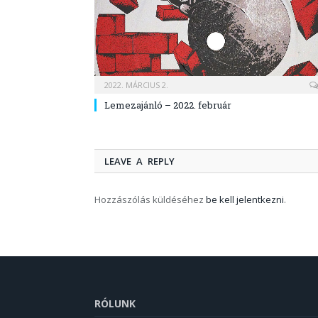
2022. MÁRCIUS 2.
Lemezajánló – 2022. február
LEAVE A REPLY
Hozzászólás küldéséhez
be kell jelentkezni
.
RÓLUNK