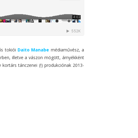
ős tokiói
Daito Manabe
médiaművész, a
ben, illetve a vászon mögött, árnyékként
y kortárs tánczenei (!) produkciónak 2013-