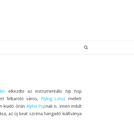
der
elkezdte az instrumentális hip hop
ert felkaroló város,
Flying Lotus
mellett
en-kiadó óriás
Alpha Pup
nak is. Innen indult
ása, az új beat szcéna hangadó kiáltványa