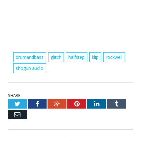
drumandbass
glitch
halfstep
klip
rockwell
shogun audio
SHARE.
Twitter
Facebook
Google+
Pinterest
LinkedIn
Tumblr
Email