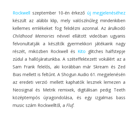
Rockwell
szeptember 10-én érkező
új megjelenéséhez
készült az alábbi klip, mely valószínűleg mindenkiben
kellemes emlékeket fog felidézni azonnal. Az árulkodó
Childhood Memories
névvel ellátott videóban ugyanis
felvonultatják a készítők gyermekkori játékaink nagy
részét, miközben Rockwell és
Kito
glitches halfstepje
zúdul a hallójáratunkba. A széteffektezett vokálért az a
Sam Frank felelős, aki korábban már Skream és Zed
Bias mellett is feltűnt. A Shogun Audio 61. megjelenésén
az eredeti verzió mellett kaphatók lesznek lemezen a
Neosignal és Metrik remixek, digitálisan pedig Teeth
középtempós újragondolása, és egy izgalmas bass
music szám Rockwelltől, a
Fluf
.