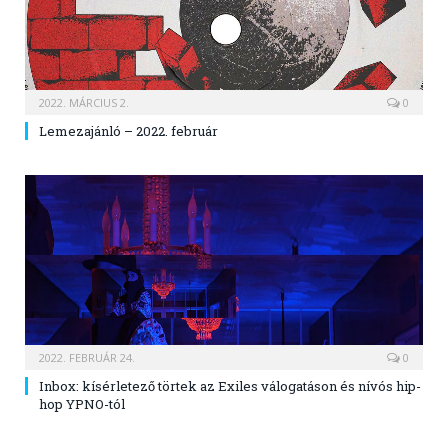
2022. MÁRCIUS 2.
0
Lemezajánló – 2022. február
2022. FEBRUÁR 24.
0
Inbox: kísérletező törtek az Exiles válogatáson és nívós hip-
hop YPNO-tól