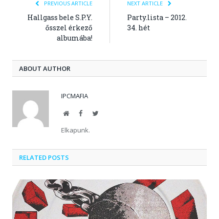
PREVIOUS ARTICLE
NEXT ARTICLE
Hallgass bele S.P.Y.
Party.lista – 2012.
ősszel érkező
34. hét
albumába!
ABOUT AUTHOR
IPCMAFIA
Website
Facebook
Twitter
Elkapunk.
RELATED POSTS