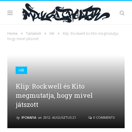
»
»
»
Home
Tartalom
Hír
Klip: Rockwell és Kito megmutatja,
hogy mivel játszott
HÍR
Klip: Rockwell és Kito
megmutatja, hogy mivel
játszott
by
IPCMAFIA
on
2012. AUGUSZTUS 21.
0 COMMENTS