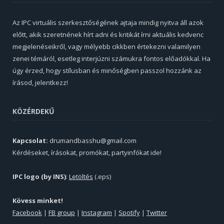
Az IPC virtuális szerkesztőségének ajtaja mindig nyitva áll azok
előtt, akik szeretnének hírt adni és kritikát írni aktuális kedvenc
megjelenéseikről, vagy mélyebb cikkben értekezni valamilyen
zenei témáról, esetleg interjúzni számukra fontos előadókkal. Ha
úgy érzed, hogy stílusban és minőségben passzol hozzánk az
írásod, jelentkezz!
KÖZÉRDEKŰ
Kapcsolat:
drumandbasshu@gmail.com
Kérdéseket, írásokat, promókat, partyinfókat ide!
IPC logo (by INS)
:
Letöltés
(.eps)
Kövess minket!
Facebook
|
FB group
|
Instagram
|
Spotify
|
Twitter