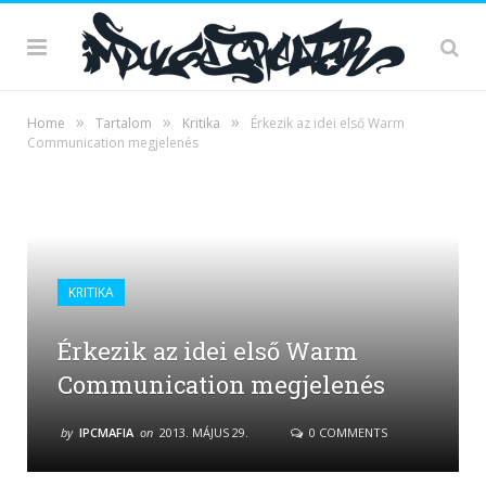
»
»
»
Home
Tartalom
Kritika
Érkezik az idei első Warm
Communication megjelenés
KRITIKA
Érkezik az idei első Warm
Communication megjelenés
by
IPCMAFIA
on
2013. MÁJUS 29.
0 COMMENTS