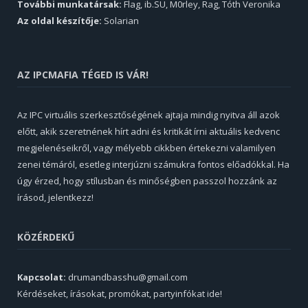
További munkatársak:
Flag, ib.SU, M0rley, Rag, Tóth Veronika
Az oldal készítője:
Solarian
AZ IPCMAFIA TÉGED IS VÁR!
Az IPC virtuális szerkesztőségének ajtaja mindig nyitva áll azok
előtt, akik szeretnének hírt adni és kritikát írni aktuális kedvenc
megjelenéseikről, vagy mélyebb cikkben értekezni valamilyen
zenei témáról, esetleg interjúzni számukra fontos előadókkal. Ha
úgy érzed, hogy stílusban és minőségben passzol hozzánk az
írásod, jelentkezz!
KÖZÉRDEKŰ
Kapcsolat:
drumandbasshu@gmail.com
Kérdéseket, írásokat, promókat, partyinfókat ide!