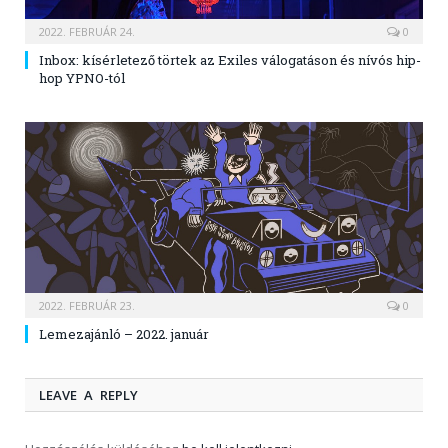
2022. FEBRUÁR 24.
0
Inbox: kísérletező törtek az Exiles válogatáson és nívós hip-
hop YPNO-tól
2022. FEBRUÁR 23.
0
Lemezajánló – 2022. január
LEAVE A REPLY