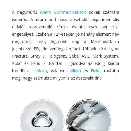
A nagymúltú
Warm Communications
sokak számára
ismerős. A drum and bass absztrakt, experimentális
oldalát reprezentáló címke évente csak pár rilízt
engedélyez. Ezeken a 12”-eseken jó néhány elismert név
megfordult már, legutóbb épp a Metalheadz-en
jelentkező FD, de vendégszerepelt többek közt Lynx,
Fracture, Stray & Halogenix, Seba, ASC, Mark System,
Polar és Fanu is. Ezúttal – igazodva az eddigi kiadói
trendhez –
Mako
, valamint
Villem
és
Fields
mutatja
meg, hogy számukra milyen is az absztrakt dnb.