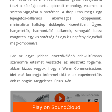
teszi a kétségbeesett, lepiccselt monológ, valamint a
sziréna vijjogása a háttérben. A drop után mégis egy
lépegetős-dallamos álomvilágba csöppenünk,
minimalista halfstep dobképlet kíséretében. Ügyes
hangminták, harmonizáló dallamok, simogató bass:
nyugistep, egy kis sötétség és egy kis napfény elegyéből
megkomponálva.
Bár az egyre jobban diverzifikálódó dnb-kultúrában
számomra értelmét vesztette az absztrakt fogalma,
abban biztos vagyok, hogy a Warm Communications
idei első korongja örömmel tölti el az experimentális
dnb rajongóit. Megjelenés június 3-án.