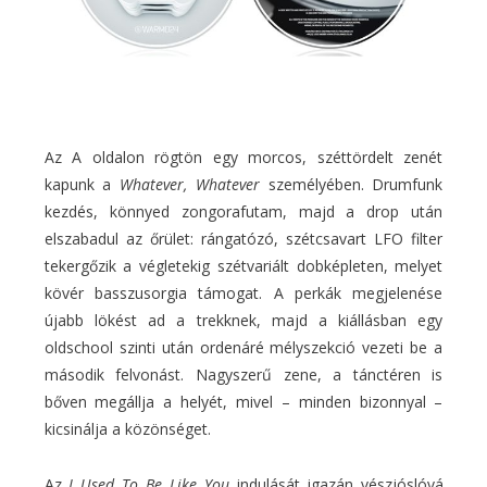
Az A oldalon rögtön egy morcos, széttördelt zenét
kapunk a
Whatever, Whatever
személyében. Drumfunk
kezdés, könnyed zongorafutam, majd a drop után
elszabadul az őrület: rángatózó, szétcsavart LFO filter
tekergőzik a végletekig szétvariált dobképleten, melyet
kövér basszusorgia támogat. A perkák megjelenése
újabb lökést ad a trekknek, majd a kiállásban egy
oldschool szinti után ordenáré mélyszekció vezeti be a
második felvonást. Nagyszerű zene, a tánctéren is
bőven megállja a helyét, mivel – minden bizonnyal –
kicsinálja a közönséget.
Az
I Used To Be Like You
indulását igazán vészjóslóvá