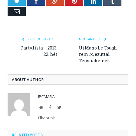
Twitter
Facebook
Google+
Pinterest
LinkedIn
Tumblr
Email
PREVIOUS ARTICLE
NEXT ARTICLE
Party.lista – 2013.
Új Mano Le Tough
22. hét
remix, ezúttal
Tensnake-nek
ABOUT AUTHOR
IPCMAFIA
Website
Facebook
Twitter
Elkapunk.
RELATED POSTS