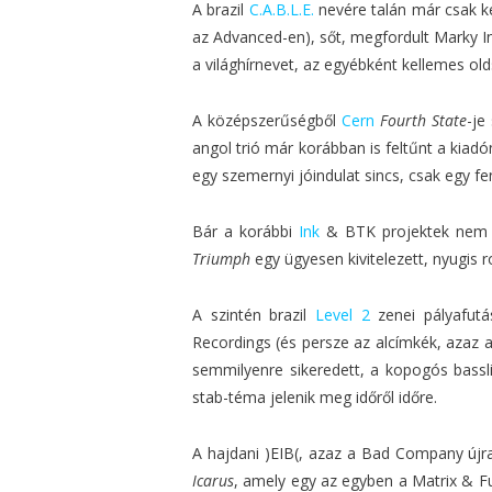
A brazil
C.A.B.L.E.
nevére talán már csak k
az Advanced-en), sőt, megfordult Marky Inn
a világhírnevet, az egyébként kellemes old
A középszerűségből
Cern
Fourth State
-je
angol trió már korábban is feltűnt a kiadó
egy szemernyi jóindulat sincs, csak egy fe
Bár a korábbi
Ink
& BTK projektek nem n
Triumph
egy ügyesen kivitelezett, nyugis r
A szintén brazil
Level 2
zenei pályafutá
Recordings (és persze az alcímkék, azaz 
semmilyenre sikeredett, a kopogós bassl
stab-téma jelenik meg időről időre.
A hajdani )EIB(, azaz a Bad Company újr
Icarus
, amely egy az egyben a Matrix & 