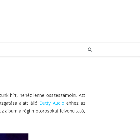
unk hírt, nehéz lenne összeszámolni. Azt
zgatása alatt álló
Dutty Audio
ehhez az
 az album a régi motorosokat felvonultató,