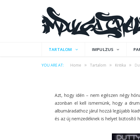
KRITIKA
Dutty Audio pres. 
TARTALOM
IMPULZUS
PA
»
»
»
YOU ARE AT:
Home
Tartalom
Kritika
Du
by
IPCMAFIA
on
2014. ÁPRILIS 24.
0 COMME
Azt, hogy idén – nem egészen négy hónap
azonban el kell ismernünk, hogy a drum 
albumáradathoz járul hozzá legújabb kiadv
és az új nemzedéknek is helyet biztosító h