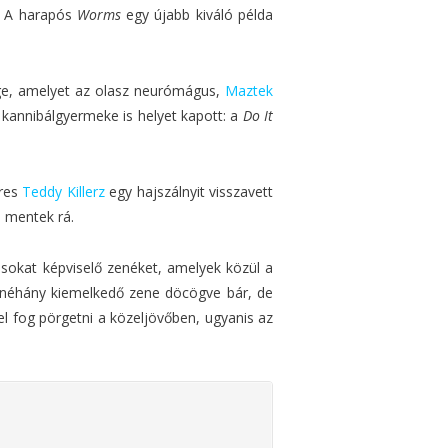
t. A harapós
Worms
egy újabb kiváló példa
ége, amelyet az olasz neurómágus,
Maztek
kannibálgyermeke is helyet kapott: a
Do It
íres
Teddy Killerz
egy hajszálnyit visszavett
a mentek rá.
sokat képviselő zenéket, amelyek közül a
 néhány kiemelkedő zene döcögve bár, de
el fog pörgetni a közeljövőben, ugyanis az