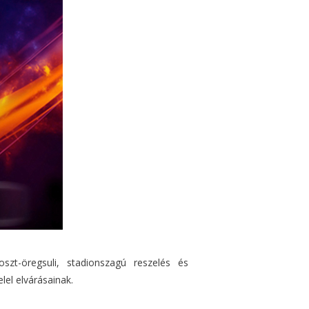
szt-öregsuli, stadionszagú reszelés és
el elvárásainak.