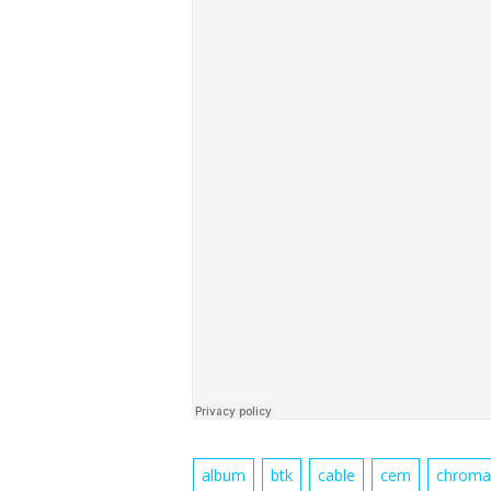
album
btk
cable
cern
chroma