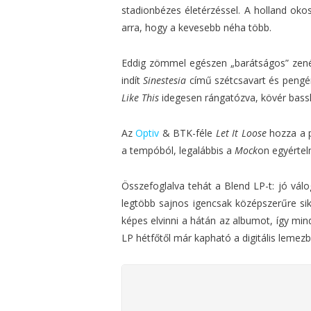
stadionbézes életérzéssel. A holland oko
arra, hogy a kevesebb néha több.
Eddig zömmel egészen „barátságos” zené
indít
Sinestesia
című szétcsavart és pengér
Like This
idegesen rángatózva, kövér bassl
Az
Optiv
& BTK-féle
Let It Loose
hozza a p
a tempóból, legalábbis a
Mock
on egyértel
Összefoglalva tehát a Blend LP-t: jó vá
legtöbb sajnos igencsak középszerűre s
képes elvinni a hátán az albumot, így min
LP hétfőtől már kapható a digitális lemez