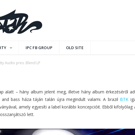
Blend LP
RTY
IPC FB GROUP
OLD SITE
tty Audio pres. Blend LP
NTS
 alatt – hány album jelent meg, illetve hány album érkezéséről adt
and bass háza táján talán újra megindult valami. A brazil
BTK
iga
ányával, amely egyesíti a label korábbi koncepcióit. Ebből kifolyólag
osszanjátszó lett.