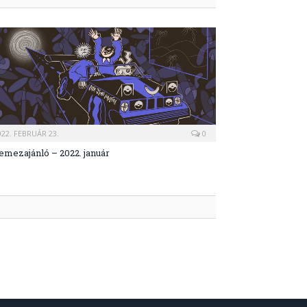
022. FEBRUÁR 23.
0
emezajánló – 2022. január