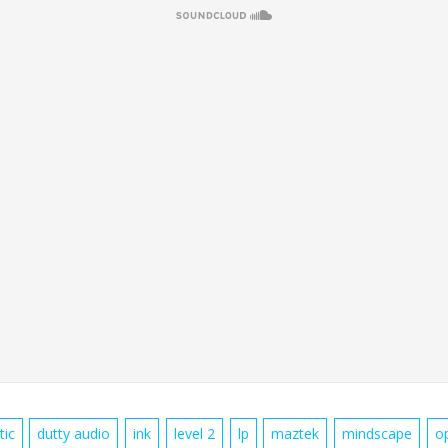
tic
dutty audio
ink
level 2
lp
maztek
mindscape
op