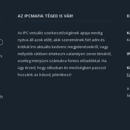
AZ IPCMAFIA TÉGED IS VÁR!
K
Az IPC virtuális szerkesztőségének ajtaja mindig
K
nyitva áll azok előtt, akik szeretnének hírt adni és
K
kritikát írni aktuális kedvenc megjelenéseikről, vagy
mélyebb cikkben értekezni valamilyen zenei témáról,
I
és
esetleg interjúzni számukra fontos előadókkal. Ha
úgy érzed, hogy stílusban és minőségben passzol
K
hozzánk az írásod, jelentkezz!
F
A
f
th