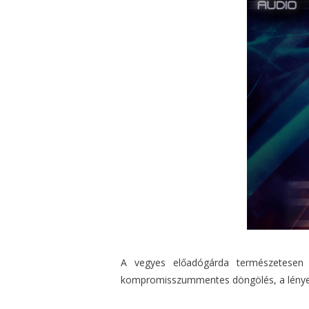
A vegyes előadógárda természetesen ve
kompromisszummentes döngölés, a lényeg, 