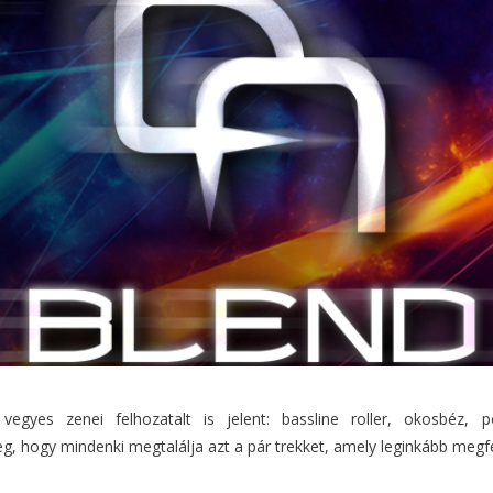
gyes zenei felhozatalt is jelent: bassline roller, okosbéz, po
hogy mindenki megtalálja azt a pár trekket, amely leginkább megfel