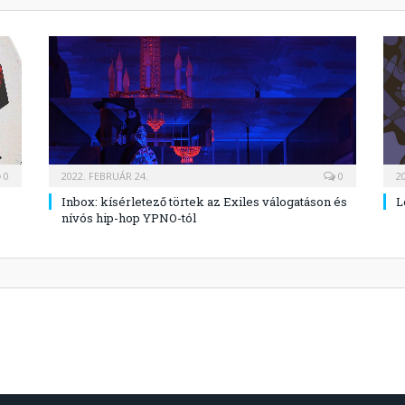
0
2022. FEBRUÁR 24.
0
2
Inbox: kísérletező törtek az Exiles válogatáson és
L
nívós hip-hop YPNO-tól