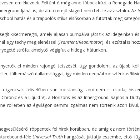
evesen emlékeznek. Feltűnt ő még anno többek közt a Renegade Hard
ergroundjánál is, de átütő erejű slágert nem tett le az asztalra. Az
I
school hatás és a trappolós stílus elsősorban a futottak még kategóri
 segít kikecmeregni, amely aljasan pumpálva játszik az idegeinken é
nál egy techy megjelenéssel (
Transient
/
Reanimator
), és ezúttal is h
nyegető strófa, amelytől végigfut a hideg a hátunkon.
yerték el minden rajongó tetszését, úgy gondolom, az újabb koll
oller, fülbemászó dallamvilággal, így minden deep/atmoszférikus/likvid
sa igencsak felívelőben van mostanság, ami nem is csoda, hiszen
a Chronic és a Liquid V), a Horizons és az Innerground. Sajnos a Du
ine rollerben az égvilágon semmi izgalmas nem történik azon kívül
aegyesüléséről röppentek fel hírek korábban, de amíg ez nem történ
Futurebound-féle
Universal Truth
hangzását juttatja eszembe, ettől füg