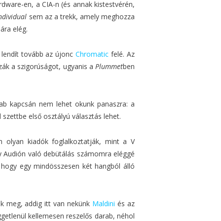
ware-en, a CIA-n (és annak kistestvérén,
ndividual
sem az a trekk, amely meghozza
ára elég.
s lendít tovább az újonc
Chromatic
felé. Az
ozzák a szigorúságot, ugyanis a
Plummet
ben
ab kapcsán nem lehet okunk panaszra: a
 szettbe első osztályú választás lehet.
 olyan kiadók foglalkoztatják, mint a V
tty Audión való debütálás számomra eléggé
, hogy egy mindösszesen két hangból álló
ik meg, addig itt van nekünk
Maldini
és az
getlenül kellemesen reszelős darab, néhol