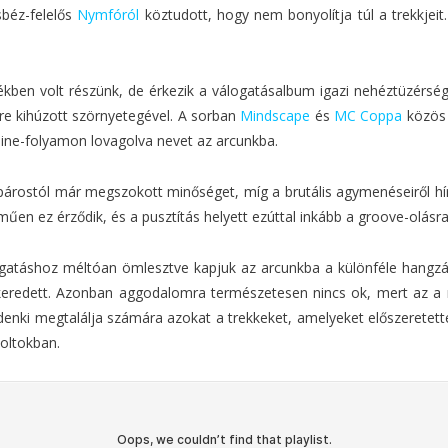
sbéz-felelős
Nymfóról
köztudott, hogy nem bonyolítja túl a trekkjei
kben volt részünk, de érkezik a válogatásalbum igazi nehéztüzérs
e kihúzott szörnyetegével. A sorban
Mindscape
és
MC Coppa
közös 
ine-folyamon lovagolva nevet az arcunkba.
árostól már megszokott minőséget, míg a brutális agymenéseiről h
műen ez érződik, és a pusztítás helyett ezúttal inkább a groove-olásr
logatáshoz méltóan ömlesztve kapjuk az arcunkba a különféle hangzá
ikeredett. Azonban aggodalomra természetesen nincs ok, mert az a
denki megtalálja számára azokat a trekkeket, amelyeket előszeretett
boltokban.