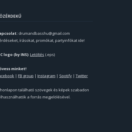
ÖZÉRDEKŰ
apcsolat:
drumandbasshu@gmail.com
érdéseket, írásokat, promókat, partyinfókat ide!
PC logo (by INS)
:
Letöltés
(.eps)
övess minket!
acebook
|
FB group
|
Instagram
|
Spotify
|
Twitter
 honlapon található szövegek és képek szabadon
elhasználhatók a forrás megjelölésével.