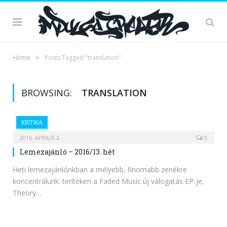
»
Home
Posts Tagged "translation"
BROWSING:
TRANSLATION
KRITIKA
2016. ÁPRILIS 2.
0
Lemezajánló – 2016/13. hét
Heti lemezajánlónkban a mélyebb, finomabb zenékre
koncentrálunk: terítéken a Faded Music új válogatás EP-je,
Theory…