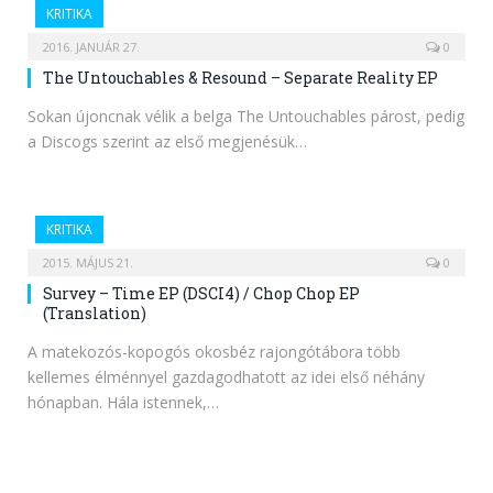
KRITIKA
2016. JANUÁR 27.
0
The Untouchables & Resound – Separate Reality EP
Sokan újoncnak vélik a belga The Untouchables párost, pedig
a Discogs szerint az első megjenésük…
KRITIKA
2015. MÁJUS 21.
0
Survey – Time EP (DSCI4) / Chop Chop EP
(Translation)
A matekozós-kopogós okosbéz rajongótábora több
kellemes élménnyel gazdagodhatott az idei első néhány
hónapban. Hála istennek,…