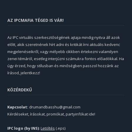
AZ IPCMAFIA TÉGED IS VÁR!
Az IPC virtuális szerkesztőségének ajtaja mindig nyitva áll azok
előtt, akik szeretnének hírt adni és kritikát írni aktuális kedvenc
megjelenéseikről, vagy mélyebb cikkben értekezni valamilyen
zenei témáról, esetleg interjúzni számukra fontos előadókkal. Ha
úgy érzed, hogy stílusban és minőségben passzol hozzánk az
írásod, jelentkezz!
KÖZÉRDEKŰ
Kapcsolat:
drumandbasshu@gmail.com
Kérdéseket, írásokat, promókat, partyinfókat ide!
IPC logo (by INS)
:
Letöltés
(.eps)