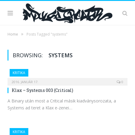
»
Home
Posts Tagged "systems"
BROWSING:
SYSTEMS
KRITIKA
2016. JANUÁR 17.
0
Klax – Systems 003 (Critical)
A Binary után most a Critical másik kiadványsorozata, a
Systems ad teret a Klax e-zenei…
KRITIKA