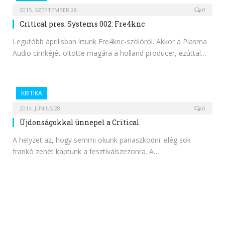
2015. SZEPTEMBER 28.
0
Critical pres. Systems 002: Fre4knc
Legutóbb áprilisban írtunk Fre4knc-szólóról. Akkor a Plasma
Audio címkéjét öltötte magára a holland producer, ezúttal…
KRITIKA
2014. JÚNIUS 28.
0
Újdonságokkal ünnepel a Critical
A helyzet az, hogy semmi okunk panaszkodni: elég sok
frankó zenét kaptunk a fesztiválszezonra. A…