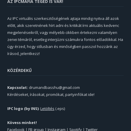
AZ IPCMAFIA TÉGED IS VÁR!
Az IPC virtuális szerkesztőségének ajtaja mindig nyitva áll azok
előtt, akik szeretnének hírt adni és kritikát írni aktuális kedvenc
megjelenéseikről, vagy mélyebb cikkben értekezni valamilyen
zenei témáról, esetleg interjúzni számukra fontos előadókkal. Ha
úgy érzed, hogy stílusban és minőségben passzol hozzánk az
írásod, jelentkezz!
KÖZÉRDEKŰ
Kapcsolat:
drumandbasshu@gmail.com
Kérdéseket, írásokat, promókat, partyinfókat ide!
IPC logo (by INS)
:
Letöltés
(.eps)
Kövess minket!
Facebook
|
FB group
|
Instagram
|
Spotify
|
Twitter