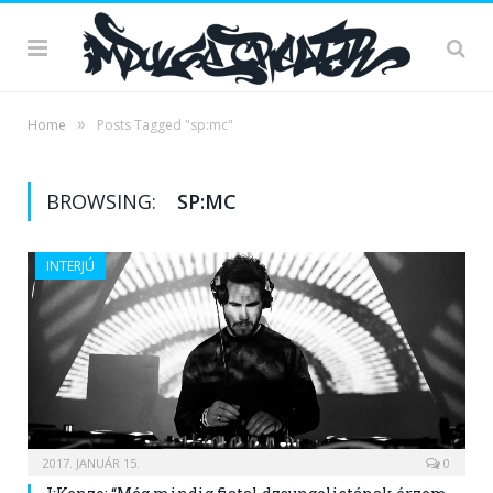
»
Home
Posts Tagged "sp:mc"
BROWSING:
SP:MC
INTERJÚ
2017. JANUÁR 15.
0