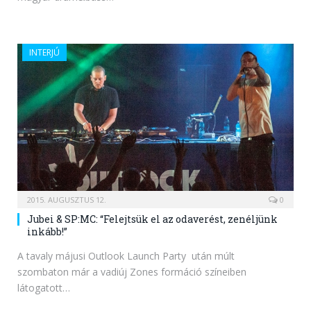
INTERJÚ
2015. AUGUSZTUS 12.
0
Jubei & SP:MC: “Felejtsük el az odaverést, zenéljünk
inkább!”
A tavaly májusi Outlook Launch Party után múlt
szombaton már a vadiúj Zones formáció színeiben
látogatott…