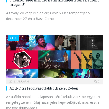
J:Kenzo: “Még mindig fiatal dzsungelistának érzem
magam!”
A tavalyi év vége is elég erős volt bulik szempontjából:
december 27-én a Bass Camp…
CIKK
2016. JANUÁR 6.
0
Az IPC tíz legolvasottabb cikke 2015-ben
Az utóbbi napokban alaposan kiértékeltük 2015-öt: egyrészt
rengeteg zenei műfaj hazai jeles képviselőjével, másrészt a
magyar drum&bass…