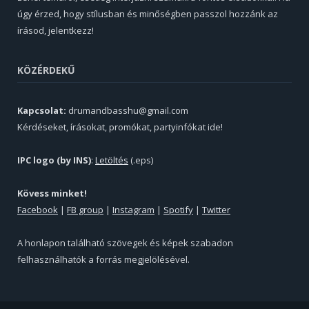
úgy érzed, hogy stílusban és minőségben passzol hozzánk az
írásod, jelentkezz!
KÖZÉRDEKŰ
Kapcsolat:
drumandbasshu@gmail.com
Kérdéseket, írásokat, promókat, partyinfókat ide!
IPC logo (by INS)
:
Letöltés
(.eps)
Kövess minket!
Facebook
|
FB group
|
Instagram
|
Spotify
|
Twitter
A honlapon található szövegek és képek szabadon
felhasználhatók a forrás megjelölésével.