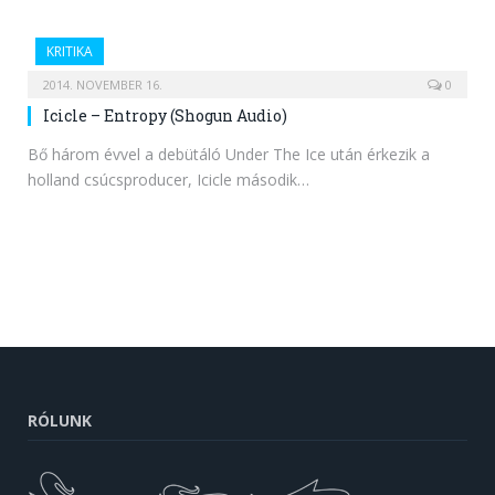
KRITIKA
2014. NOVEMBER 16.
0
Icicle – Entropy (Shogun Audio)
Bő három évvel a debütáló Under The Ice után érkezik a
holland csúcsproducer, Icicle második…
RÓLUNK