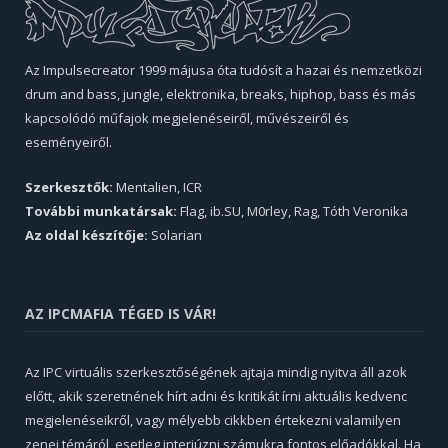
Az Impulsecreator 1999 májusa óta tudósít a hazai és nemzetközi
drum and bass, jungle, elektronika, breaks, hiphop, bass és más
kapcsolódó műfajok megjelenéseiről, művészeiről és
eseményeiről.
Szerkesztők:
Mentalien, ICR
További munkatársak:
Flag, ib.SU, M0rley, Rag, Tóth Veronika
Az oldal készítője:
Solarian
AZ IPCMAFIA TÉGED IS VÁR!
Az IPC virtuális szerkesztőségének ajtaja mindig nyitva áll azok
előtt, akik szeretnének hírt adni és kritikát írni aktuális kedvenc
megjelenéseikről, vagy mélyebb cikkben értekezni valamilyen
zenei témáról, esetleg interjúzni számukra fontos előadókkal. Ha