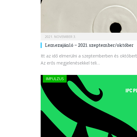
2021. NOVEMBER 3.
Lemezajánló – 2021. szeptember/október
Itt az idő elmerülni a szeptemberben és október
Az erős megjelenésekkel teli…
IMPULZUS