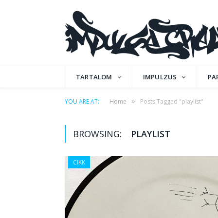
TARTALOM
IMPULZUS
PA
»
YOU ARE AT:
Home
Posts Tagged "playlist"
BROWSING:
PLAYLIST
CIKK