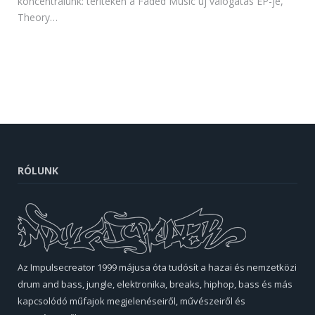
koncentrálunk: terítéken a Faded Music új válogatás EP-je,
Theory…
RÓLUNK
Az Impulsecreator 1999 májusa óta tudósít a hazai és nemzetközi
drum and bass, jungle, elektronika, breaks, hiphop, bass és más
kapcsolódó műfajok megjelenéseiről, művészeiről és