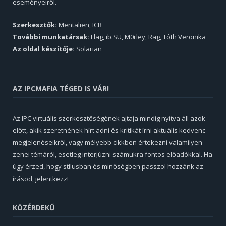
eseményeiről.
Szerkesztők:
Mentalien, ICR
További munkatársak:
Flag, ib.SU, M0rley, Rag, Tóth Veronika
Az oldal készítője:
Solarian
AZ IPCMAFIA TÉGED IS VÁR!
Az IPC virtuális szerkesztőségének ajtaja mindig nyitva áll azok
előtt, akik szeretnének hírt adni és kritikát írni aktuális kedvenc
megjelenéseikről, vagy mélyebb cikkben értekezni valamilyen
zenei témáról, esetleg interjúzni számukra fontos előadókkal. Ha
úgy érzed, hogy stílusban és minőségben passzol hozzánk az
írásod, jelentkezz!
KÖZÉRDEKŰ