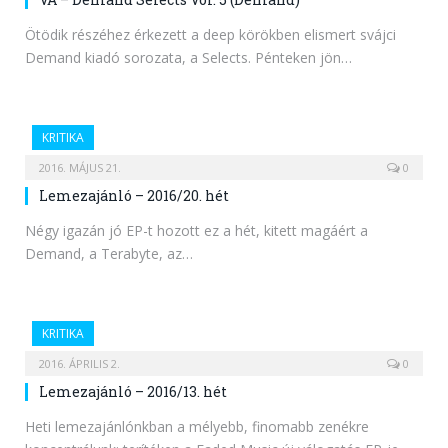
Ötödik részéhez érkezett a deep körökben elismert svájci
Demand kiadó sorozata, a Selects. Pénteken jön…
KRITIKA
2016. MÁJUS 21.
0
Lemezajánló – 2016/20. hét
Négy igazán jó EP-t hozott ez a hét, kitett magáért a
Demand, a Terabyte, az…
KRITIKA
2016. ÁPRILIS 2.
0
Lemezajánló – 2016/13. hét
Heti lemezajánlónkban a mélyebb, finomabb zenékre