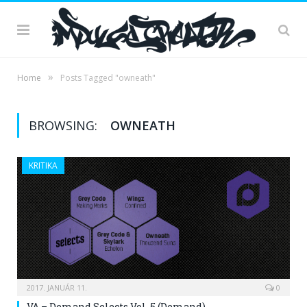
»
Home
Posts Tagged "owneath"
BROWSING:
OWNEATH
KRITIKA
2017. JANUÁR 11.
0
VA – Demand Selects Vol. 5 (Demand)