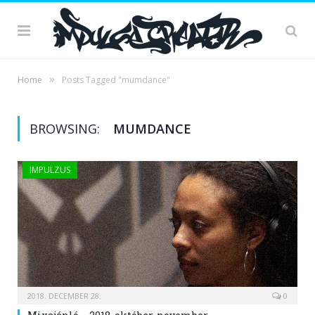
»
Home
Posts Tagged "mumdance"
BROWSING:
MUMDANCE
IMPULZUS
2018. DECEMBER 28.
0