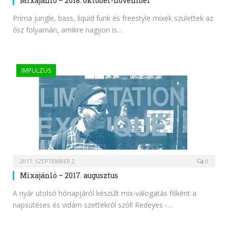
Mixajánló – 2018. október-november
Príma jungle, bass, liquid funk és freestyle mixek születtek az
ősz folyamán, amikre nagyon is…
IMPULZUS
2017. SZEPTEMBER 2.
0
Mixajánló – 2017. augusztus
A nyár utolsó hónapjáról készült mix-válogatás főként a
napsütéses és vidám szettekről szól! Redeyes -…