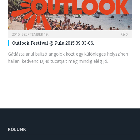
2015. SZEPTEMBER 19.
0
Outlook Festival @ Pula 2015.09.03-06.
Gátlástalanul bulizó angolok közt egy különleges helyszínen
hallani kedvenc DJ-id tucatjait még mindig elég jó…
RÓLUNK