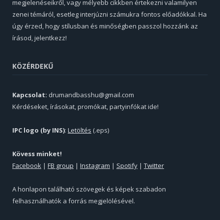
megjelenéseikről, vagy mélyebb cikkben értekezni valamilyen
zenei témáról, esetleg interjúzni számukra fontos előadókkal. Ha
úgy érzed, hogy stílusban és minőségben passzol hozzánk az
írásod, jelentkezz!
KÖZÉRDEKŰ
Kapcsolat:
drumandbasshu@gmail.com
Kérdéseket, írásokat, promókat, partyinfókat ide!
IPC logo (by INS)
:
Letöltés
(.eps)
Kövess minket!
Facebook
|
FB group
|
Instagram
|
Spotify
|
Twitter
A honlapon található szövegek és képek szabadon
felhasználhatók a forrás megjelölésével.