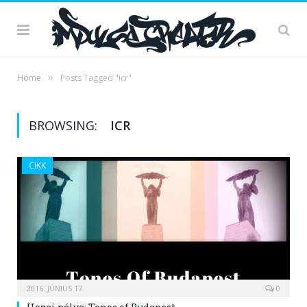
»
Home
Posts Tagged "icr"
BROWSING:
ICR
CIKK
2016. JÚNIUS 17.
0