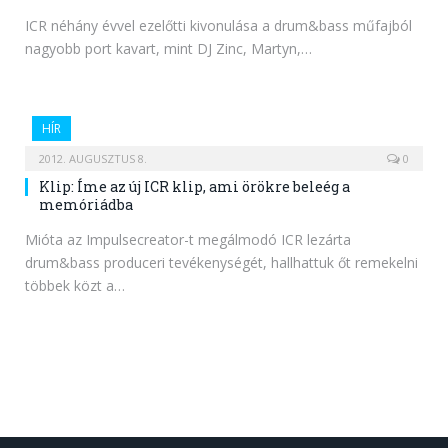
ICR néhány évvel ezelőtti kivonulása a drum&bass műfajból
nagyobb port kavart, mint DJ Zinc, Martyn,…
HÍR
2012. AUGUSZTUS 8.
0
Klip: Íme az új ICR klip, ami örökre beleég a
memóriádba
Mióta az Impulsecreator-t megálmodó ICR lezárta
drum&bass produceri tevékenységét, hallhattuk őt remekelni
többek közt a…