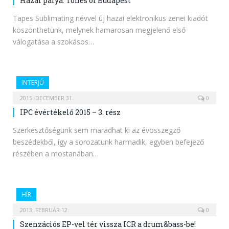
Hazai pálya: Tones of Budapest
Tapes Sublimating névvel új hazai elektronikus zenei kiadót
köszönthetünk, melynek hamarosan megjelenő első
válogatása a szokásos…
INTERJÚ
2015. DECEMBER 31.
0
IPC évértékelő 2015 – 3. rész
Szerkesztőségünk sem maradhat ki az évösszegző
beszédekből, így a sorozatunk harmadik, egyben befejező
részében a mostanában…
HÍR
2013. FEBRUÁR 12.
0
Szenzációs EP-vel tér vissza ICR a drum&bass-be!