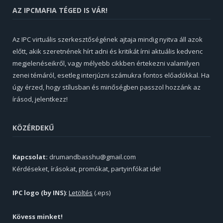
AZ IPCMAFIA TÉGED IS VÁR!
Az IPC virtuális szerkesztőségének ajtaja mindig nyitva áll azok
előtt, akik szeretnének hírt adni és kritikát írni aktuális kedvenc
megjelenéseikről, vagy mélyebb cikkben értekezni valamilyen
zenei témáról, esetleg interjúzni számukra fontos előadókkal. Ha
úgy érzed, hogy stílusban és minőségben passzol hozzánk az
írásod, jelentkezz!
KÖZÉRDEKŰ
Kapcsolat:
drumandbasshu@gmail.com
Kérdéseket, írásokat, promókat, partyinfókat ide!
IPC logo (by INS)
:
Letöltés
(.eps)
Kövess minket!