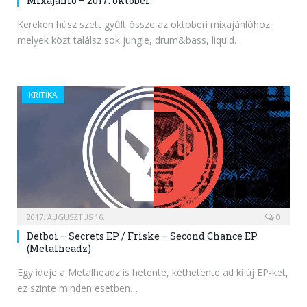
Mixajánló – 2017. október
Kereken húsz szett gyűlt össze az októberi mixajánlóhoz,
melyek közt találsz sok jungle, drum&bass, liquid…
KRITIKA
2017. AUGUSZTUS 16.
0
Detboi – Secrets EP / Friske – Second Chance EP
(Metalheadz)
Egy ideje a Metalheadz is hetente, kéthetente ad ki új EP-ket,
ez szinte minden esetben…