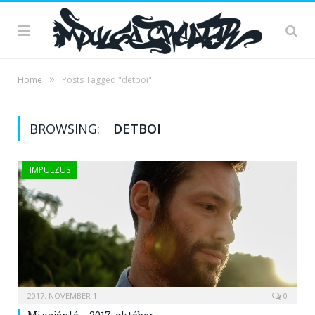
»
Home
Posts Tagged "detboi"
BROWSING:
DETBOI
IMPULZUS
2017. NOVEMBER 1.
0