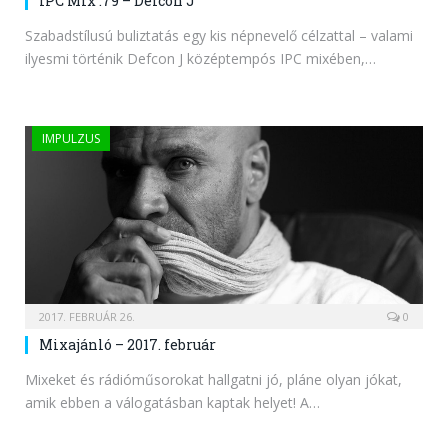
IPC Mix .79 – Defcon J
Szabadstílusú buliztatás egy kis népnevelő célzattal – valami
ilyesmi történik Defcon J középtempós IPC mixében,…
IMPULZUS
2017. FEBRUÁR 26.
0
Mixajánló – 2017. február
Mixeket és rádióműsorokat hallgatni jó, pláne olyan jókat,
amik ebben a válogatásban kaptak helyet! A…