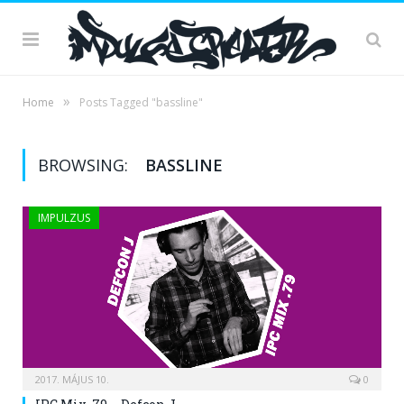
»
Home
Posts Tagged "bassline"
BROWSING:
BASSLINE
IMPULZUS
2017. MÁJUS 10.
0