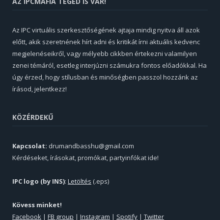
AZ IPCMAFIA TÉGED IS VÁR!
Az IPC virtuális szerkesztőségének ajtaja mindig nyitva áll azok
előtt, akik szeretnének hírt adni és kritikát írni aktuális kedvenc
megjelenéseikről, vagy mélyebb cikkben értekezni valamilyen
zenei témáról, esetleg interjúzni számukra fontos előadókkal. Ha
úgy érzed, hogy stílusban és minőségben passzol hozzánk az
írásod, jelentkezz!
KÖZÉRDEKŰ
Kapcsolat:
drumandbasshu@gmail.com
Kérdéseket, írásokat, promókat, partyinfókat ide!
IPC logo (by INS)
:
Letöltés
(.eps)
Kövess minket!
Facebook
|
FB group
|
Instagram
|
Spotify
|
Twitter