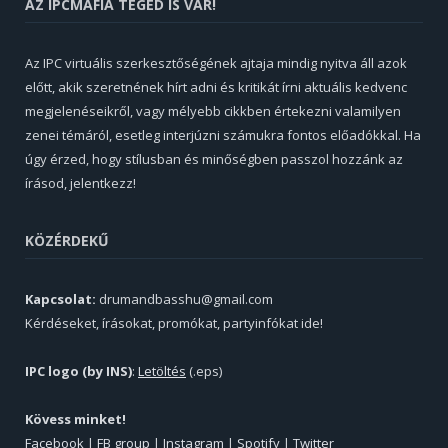
AZ IPCMAFIA TÉGED IS VÁR!
Az IPC virtuális szerkesztőségének ajtaja mindig nyitva áll azok
előtt, akik szeretnének hírt adni és kritikát írni aktuális kedvenc
megjelenéseikről, vagy mélyebb cikkben értekezni valamilyen
zenei témáról, esetleg interjúzni számukra fontos előadókkal. Ha
úgy érzed, hogy stílusban és minőségben passzol hozzánk az
írásod, jelentkezz!
KÖZÉRDEKŰ
Kapcsolat:
drumandbasshu@gmail.com
Kérdéseket, írásokat, promókat, partyinfókat ide!
IPC logo (by INS)
:
Letöltés
(.eps)
Kövess minket!
Facebook
|
FB group
|
Instagram
|
Spotify
|
Twitter