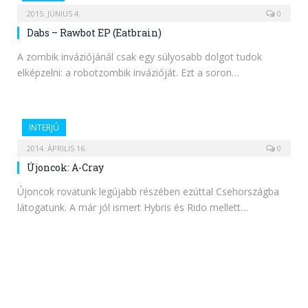
2015. JÚNIUS 4.
0
Dabs – Rawbot EP (Eatbrain)
A zombik inváziójánál csak egy súlyosabb dolgot tudok
elképzelni: a robotzombik invázióját. Ezt a soron…
INTERJÚ
2014. ÁPRILIS 16.
0
Újoncok: A-Cray
Újoncok rovatunk legújabb részében ezúttal Csehországba
látogatunk. A már jól ismert Hybris és Rido mellett…