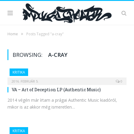
»
Home
Posts Tagged "a-cray"
BROWSING:
A-CRAY
KRITIKA
2016. FEBRUÁR 5.
0
VA – Art of Deception LP (Authentic Music)
2014 végén már írtam a prágai Authentic Music kiadóról,
mikor is az akkor még ismeretlen…
KRITIKA