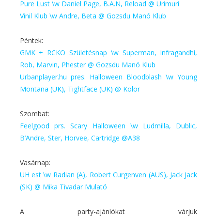
Pure Lust \w Daniel Page, B.A.N, Reload @ Urimuri
Vinil Klub \w Andre, Beta @ Gozsdu Manó Klub
Péntek:
GMK + RCKO Születésnap \w Superman, Infragandhi,
Rob, Marvin, Phester @ Gozsdu Manó Klub
Urbanplayer.hu pres. Halloween Bloodblash \w Young
Montana (UK), Tightface (UK) @ Kolor
Szombat:
Feelgood prs. Scary Halloween \w Ludmilla, Dublic,
B’Andre, Ster, Horvee, Cartridge @A38
Vasárnap:
UH est \w Radian (A), Robert Curgenven (AUS), Jack Jack
(SK) @ Mika Tivadar Mulató
A party-ajánlókat várjuk