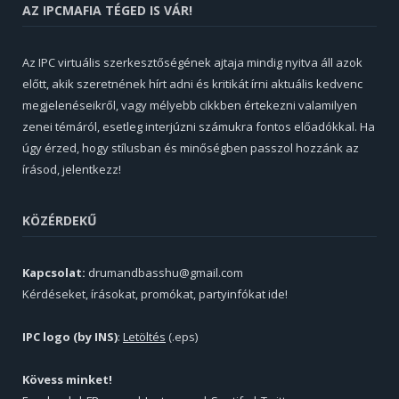
AZ IPCMAFIA TÉGED IS VÁR!
Az IPC virtuális szerkesztőségének ajtaja mindig nyitva áll azok
előtt, akik szeretnének hírt adni és kritikát írni aktuális kedvenc
megjelenéseikről, vagy mélyebb cikkben értekezni valamilyen
zenei témáról, esetleg interjúzni számukra fontos előadókkal. Ha
úgy érzed, hogy stílusban és minőségben passzol hozzánk az
írásod, jelentkezz!
KÖZÉRDEKŰ
Kapcsolat:
drumandbasshu@gmail.com
Kérdéseket, írásokat, promókat, partyinfókat ide!
IPC logo (by INS)
:
Letöltés
(.eps)
Kövess minket!