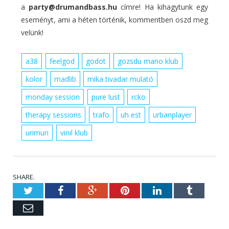
a
party@drumandbass.hu
címre! Ha kihagytunk egy
eseményt, ami a héten történik, kommentben oszd meg
velünk!
a38
feelgod
godot
gozsdu mano klub
kolor
madlib
mika tivadar mulató
monday session
pure lust
rcko
therapy sessions
trafo
uh est
urbanplayer
urimuri
vinil klub
SHARE.
Twitter
Facebook
Google+
Pinterest
LinkedIn
Tumblr
Email