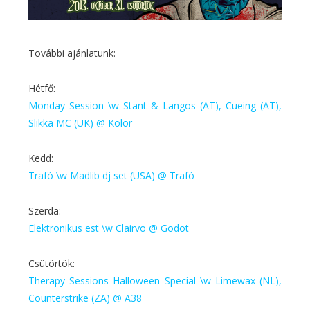
További ajánlatunk:
Hétfő:
Monday Session \w Stant & Langos (AT), Cueing (AT),
Slikka MC (UK) @ Kolor
Kedd:
Trafó \w Madlib dj set (USA) @ Trafó
Szerda:
Elektronikus est \w Clairvo @ Godot
Csütörtök:
Therapy Sessions Halloween Special \w Limewax (NL),
Counterstrike (ZA) @ A38