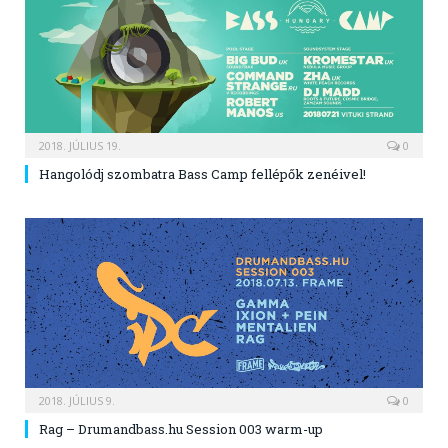
2018. JÚLIUS 19.
0
Hangolódj szombatra Bass Camp fellépők zenéivel!
2018. JÚLIUS 9.
0
Rag – Drumandbass.hu Session 003 warm-up