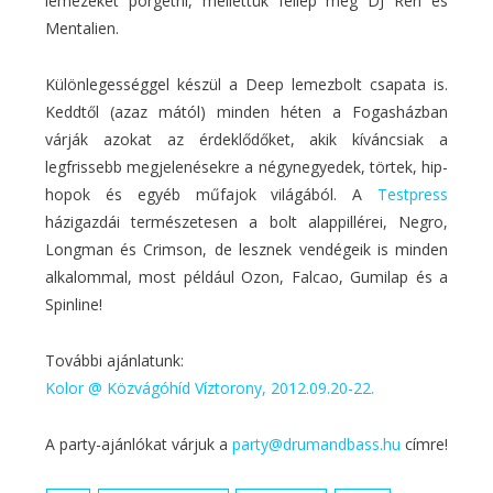
lemezeket pörgetni, mellettük fellép még DJ Ren és
Mentalien.
Különlegességgel készül a Deep lemezbolt csapata is.
Keddtől (azaz mától) minden héten a Fogasházban
várják azokat az érdeklődőket, akik kíváncsiak a
legfrissebb megjelenésekre a négynegyedek, törtek, hip-
hopok és egyéb műfajok világából. A
Testpress
házigazdái természetesen a bolt alappillérei, Negro,
Longman és Crimson, de lesznek vendégeik is minden
alkalommal, most például Ozon, Falcao, Gumilap és a
Spinline!
További ajánlatunk:
Kolor @ Közvágóhíd Víztorony, 2012.09.20-22.
A party-ajánlókat várjuk a
party@drumandbass.hu
címre!