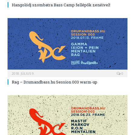
Hangolódj szombatra Bass Camp fellépők zenéivel!
2018. JÚLIUS 9.
0
Rag – Drumandbass.hu Session 003 warm-up