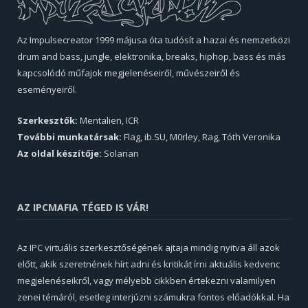
Az Impulsecreator 1999 májusa óta tudósít a hazai és nemzetközi
drum and bass, jungle, elektronika, breaks, hiphop, bass és más
kapcsolódó műfajok megjelenéseiről, művészeiről és
eseményeiről.
Szerkesztők:
Mentalien, ICR
További munkatársak:
Flag, ib.SU, M0rley, Rag, Tóth Veronika
Az oldal készítője:
Solarian
AZ IPCMAFIA TÉGED IS VÁR!
Az IPC virtuális szerkesztőségének ajtaja mindig nyitva áll azok
előtt, akik szeretnének hírt adni és kritikát írni aktuális kedvenc
megjelenéseikről, vagy mélyebb cikkben értekezni valamilyen
zenei témáról, esetleg interjúzni számukra fontos előadókkal. Ha