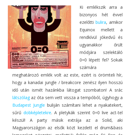
Ki emlékszik arra a
bizonyos hét évvel
ezelőtti
bulira
, amikor
Equinox mellett a
rendkívül jókedvű és
ugyanakkor őrült
módjára szelektáló
0=0 lépett fel? Sokak
számára
meghatározó emlék volt az este, ezért is örömteli hír,
hogy a kanadai jungle / breakcore zenész ilyen hosszú
idő után ismét hazánkba látogat szombaton! A srác
látszólag
az óta sem vett vissza a tempóból, úgyhogy a
Budapest Jungle
buliján számítani lehet a nyakatekert,
sűrű
dobképletekre
. A pletykák szerint 0=0 live act-tel
készül! A party másik extrája az a Solid, aki
Magyarországon az elsők közt kezdett el drum&bass