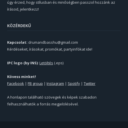
úgy érzed, hogy stílusban és minőségben passzol hozzánk az
írásod, jelentkezz!
KÖZÉRDEKŰ
Kapcsolat:
drumandbasshu@gmail.com
Kérdéseket, írásokat, promókat, partyinfókat ide!
IPC logo (by INS)
:
Letöltés
(.eps)
Kövess minket!
Facebook
|
FB group
|
Instagram
|
Spotify
|
Twitter
A honlapon található szövegek és képek szabadon
felhasználhatók a forrás megjelölésével.