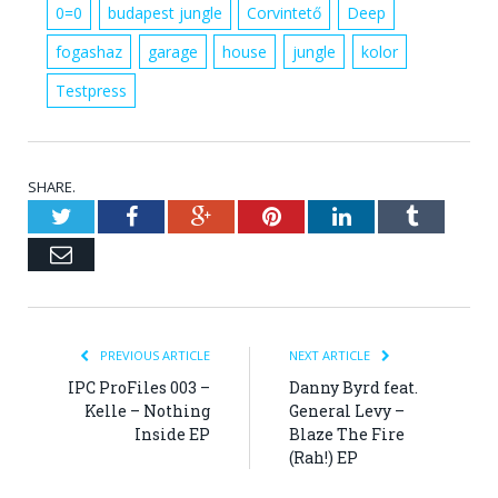
0=0
budapest jungle
Corvintető
Deep
fogashaz
garage
house
jungle
kolor
Testpress
SHARE.
Twitter
Facebook
Google+
Pinterest
LinkedIn
Tumblr
Email
PREVIOUS ARTICLE
NEXT ARTICLE
IPC ProFiles 003 –
Danny Byrd feat.
Kelle – Nothing
General Levy –
Inside EP
Blaze The Fire
(Rah!) EP