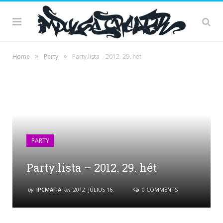
»
»
Home
Party
Party.lista – 2012. 29. hét
PARTY
Party.lista – 2012. 29. hét
by
IPCMAFIA
on
2012. JÚLIUS 16.
0 COMMENTS