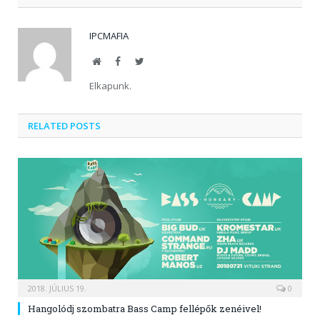
IPCMAFIA
Website
Facebook
Twitter
Elkapunk.
RELATED POSTS
2018. JÚLIUS 19.
0
Hangolódj szombatra Bass Camp fellépők zenéivel!