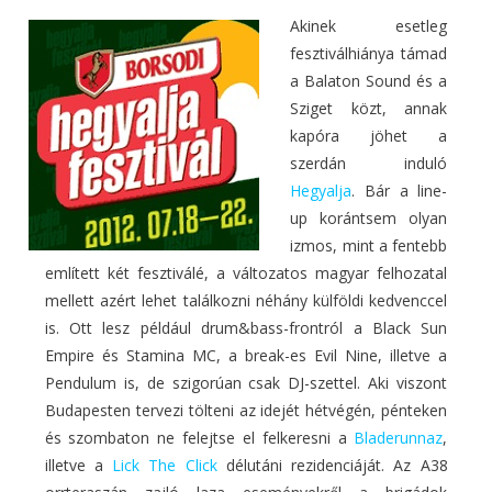
Akinek esetleg
fesztiválhiánya támad
a Balaton Sound és a
Sziget közt, annak
kapóra jöhet a
szerdán induló
Hegyalja
. Bár a line-
up korántsem olyan
izmos, mint a fentebb
említett két fesztiválé, a változatos magyar felhozatal
mellett azért lehet találkozni néhány külföldi kedvenccel
is. Ott lesz például drum&bass-frontról a Black Sun
Empire és Stamina MC, a break-es Evil Nine, illetve a
Pendulum is, de szigorúan csak DJ-szettel. Aki viszont
Budapesten tervezi tölteni az idejét hétvégén, pénteken
és szombaton ne felejtse el felkeresni a
Bladerunnaz
,
illetve a
Lick The Click
délutáni rezidenciáját. Az A38