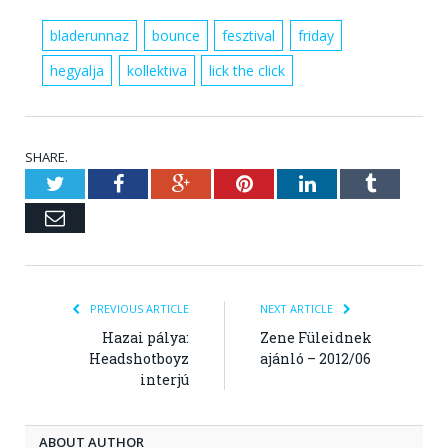
bladerunnaz
bounce
fesztival
friday
hegyalja
kollektiva
lick the click
SHARE.
Twitter
Facebook
Google+
Pinterest
LinkedIn
Tumblr
Email
PREVIOUS ARTICLE
NEXT ARTICLE
Hazai pálya:
Zene Füleidnek
Headshotboyz
ajánló – 2012/06
interjú
ABOUT AUTHOR