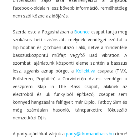
orrteraszán zajló laza eseményekről a brigádok
facebook-oldalain lesz bővebb információ, remélhetőleg
nem szól közbe az időjárás.
Szerda este a Fogasházban a
Bounce
csapat tartja meg
szokásos heti szeánszát, melynek vendégei ezúttal a
hip-hopban és glitchben utazó Talib, illetve a mindenféle
basszusközpontú műfajt vegyítő Bad Vibration. A
szombati ajánlatunk központi eleme szintén a basszus
lesz, ugyanis aznap pörget a
Kollektiva
csapata (TMX,
Fullstereo, Popbitch) a Corvintetőn. Az est vendégei a
veszprémi Slap In The Bass csapat, akiknek az
electroból és uk funky-ból építkező, cseppet sem
könnyed hangzására felfigyelt már Diplo, Fatboy Slim és
még számtalan hasonló, táncparkettre fókuszáló
nemzetközi DJ is.
A party-ajánlókat várjuk a
party@drumandbass.hu
címre!