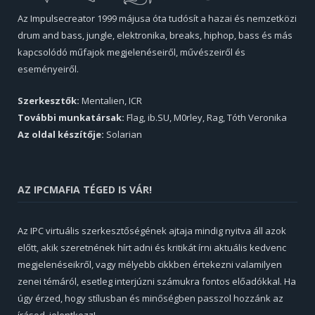
Az Impulsecreator 1999 májusa óta tudósít a hazai és nemzetközi
drum and bass, jungle, elektronika, breaks, hiphop, bass és más
kapcsolódó műfajok megjelenéseiről, művészeiről és
eseményeiről.
Szerkesztők:
Mentalien, ICR
További munkatársak:
Flag, ib.SU, M0rley, Rag, Tóth Veronika
Az oldal készítője:
Solarian
AZ IPCMAFIA TÉGED IS VÁR!
Az IPC virtuális szerkesztőségének ajtaja mindig nyitva áll azok
előtt, akik szeretnének hírt adni és kritikát írni aktuális kedvenc
megjelenéseikről, vagy mélyebb cikkben értekezni valamilyen
zenei témáról, esetleg interjúzni számukra fontos előadókkal. Ha
úgy érzed, hogy stílusban és minőségben passzol hozzánk az