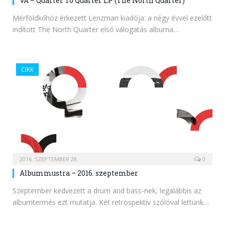
VA – Quarter To Quarter LP (The North Quarter)
Mérföldkőhöz érkezett Lenzman kiadója: a négy évvel ezelőtt
indított The North Quarter első válogatás albuma…
CIKK
2016. SZEPTEMBER 28.
0
Albummustra – 2016. szeptember
Szeptember kedvezett a drum and bass-nek, legalábbis az
albumtermés ezt mutatja. Két retrospektív szólóval lettünk…