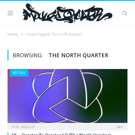
»
Home
Posts Tagged "the north quarter"
BROWSING:
THE NORTH QUARTER
KRITIKA
2020. MÁJUS 21.
0