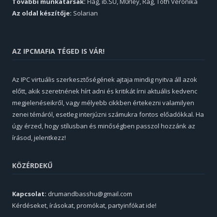
További munkatársak:
Flag, ib.SU, M0rley, Rag, Tóth Veronika
Az oldal készítője:
Solarian
AZ IPCMAFIA TÉGED IS VÁR!
Az IPC virtuális szerkesztőségének ajtaja mindig nyitva áll azok
előtt, akik szeretnének hírt adni és kritikát írni aktuális kedvenc
megjelenéseikről, vagy mélyebb cikkben értekezni valamilyen
zenei témáról, esetleg interjúzni számukra fontos előadókkal. Ha
úgy érzed, hogy stílusban és minőségben passzol hozzánk az
írásod, jelentkezz!
KÖZÉRDEKŰ
Kapcsolat:
drumandbasshu@gmail.com
Kérdéseket, írásokat, promókat, partyinfókat ide!