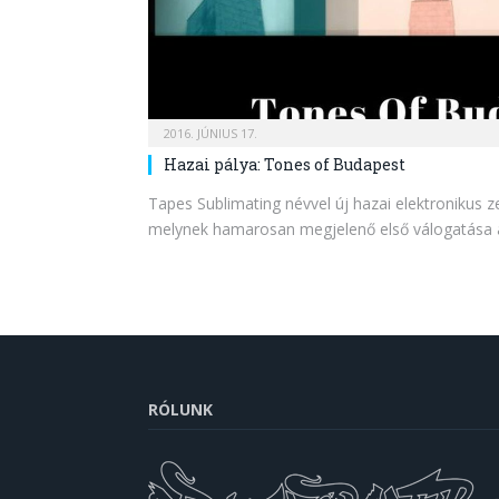
2016. JÚNIUS 17.
Hazai pálya: Tones of Budapest
Tapes Sublimating névvel új hazai elektronikus 
melynek hamarosan megjelenő első válogatása
RÓLUNK