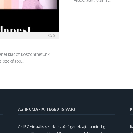
visszaesett volna a…
0
zenei kiadót köszönthetünk,
 a szokásos…
AZ IPCMAFIA TÉGED IS VÁR!
K
Az IPC virtuális szerkesztőségének ajtaja mindig
K