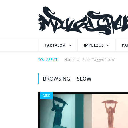
TARTALOM
IMPULZUS
PA
»
YOU ARE AT:
Home
Posts Tagged "slow"
BROWSING:
SLOW
CIKK