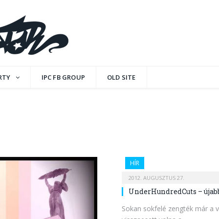
RTY
IPC FB GROUP
OLD SITE
HÍR
2012. AUGUSZTUS 27.
UnderHundredCuts – újabb
Sokan sokfelé zengték már a v