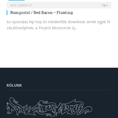
2012. JÚNIUS 27.
0
Rumpistol / Red Baron – Floating
Az újvonalas hip hop és mindenféle downbeat zenék egyik fő
zászlóvivőjének, a Project Mooncircle új…
RÓLUNK