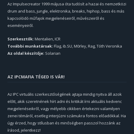
Az Impulsecreator 1999 májusa óta tudósít a hazai és nemzetközi
drum and bass, jungle, elektronika, breaks, hiphop, bass és más
kapcsolódó műfajok megjelenéseiről, művészeiről és
eseményeiről.
Szerkesztők:
Mentalien, ICR
További munkatársak:
Flag, ib.SU, M0rley, Rag, Tóth Veronika
Az oldal készítője:
Solarian
AZ IPCMAFIA TÉGED IS VÁR!
Az IPC virtuális szerkesztőségének ajtaja mindig nyitva áll azok
előtt, akik szeretnének hírt adni és kritikát írni aktuális kedvenc
megjelenéseikről, vagy mélyebb cikkben értekezni valamilyen
zenei témáról, esetleg interjúzni számukra fontos előadókkal. Ha
úgy érzed, hogy stílusban és minőségben passzol hozzánk az
írásod, jelentkezz!