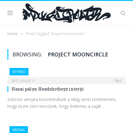
»
Home
Posts Tagged "project mooncircle"
BROWSING:
PROJECT MOONCIRCLE
INTERJÚ
2012. JÚLIUS 11.
0
Hazai pálya: Headshotboyz interjú
Sokszor annyira koncentrálunk a világ zenei történéseire,
hogy észre sem vesszünk, hogy érdemes a saját…
KRITIKA