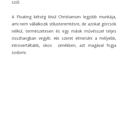
szól.
A Floating kétség kívül Christiansen legjobb munkája,
ami nem vállalkozik stílusteremtésre, de azokat görcsök
nélkül, természetesen és egy másik művésszel teljes
összhangban vegyíti. Aki szeret elmerülni a mélyebb,
introvertáltabb, okos zenékben, azt magával fogja
sodorni.