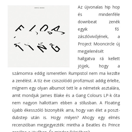
Az újvonalas hip hop
és mindenféle
downbeat zenék
egyik fő
zászlóvivőjének, a
Project Mooncircle új
megjelenését
hallgatva rá kellett
jöjjek, hogy a
számomra eddig ismeretlen Rumpistol nem ma kezdte
a zenélést. A tíz éve csiszolódó profizmust addig érlelte,
mígnem egy olyan albumot tett le a németek asztalára,
amit mondjuk James Blake és a Gang Colours LP-k óta
nem nagyon hallottam ebben a stílusban. A Floating
újabb ékesszóló bizonyíték arra, hogy van élet a poszt-
dubstep után is. Hogy milyen? Ahogy egy elmés
recenzióban megjegyezték: mintha a Beatles és Prince