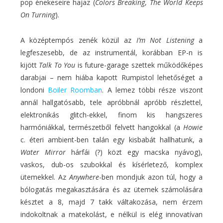
pop énekeseire hajaz (
Colors Breaking
,
The World Keeps
On Turning
).
A középtempós zenék közül az
I’m Not Listening
a
legfeszesebb, de az instrumentál, korábban EP-n is
kijött
Talk To You
is future-garage szettek működőképes
darabjai – nem hiába kapott Rumpistol lehetőséget a
londoni
Boiler Roomban
. A lemez többi része viszont
annál hallgatósabb, tele apróbbnál apróbb részlettel,
elektronikás glitch-ekkel, finom kis hangszeres
harmóniákkal, természetből felvett hangokkal (a
Howie
c. éteri ambient-ben talán egy kisbabát hallhatunk, a
Water Mirror
hárfái (?) közt egy macska nyávog),
vaskos, dub-os szubokkal és kísérletező, komplex
ütemekkel. Az
Anywhere
-ben mondjuk azon túl, hogy a
bólogatás megakasztására és az ütemek számolására
késztet a 8, majd 7 takk váltakozása, nem érzem
indokoltnak a matekolást, e nélkül is elég innovatívan