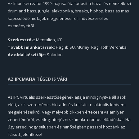
Az Impulsecreator 1999 májusa óta tudósít a hazai és nemzetközi
drum and bass, jungle, elektronika, breaks, hiphop, bass és más
kapcsolódó műfajok megjelenéseiről, művészeiről és
eseményeiről.
Szerkesztők:
Mentalien, ICR
További munkatársak:
Flag, ib.SU, M0rley, Rag, Tóth Veronika
Az oldal készítője:
Solarian
AZ IPCMAFIA TÉGED IS VÁR!
Az IPC virtuális szerkesztőségének ajtaja mindig nyitva áll azok
előtt, akik szeretnének hírt adni és kritikát írni aktuális kedvenc
megjelenéseikről, vagy mélyebb cikkben értekezni valamilyen
zenei témáról, esetleg interjúzni számukra fontos előadókkal. Ha
úgy érzed, hogy stílusban és minőségben passzol hozzánk az
írásod, jelentkezz!