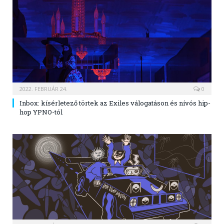
2022. FEBRUÁR 24.
0
Inbox: kísérletező törtek az Exiles válogatáson és nívós hip-
hop YPNO-tól