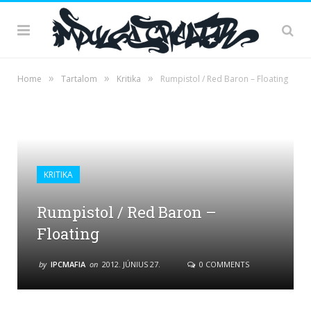
»
»
»
Home
Tartalom
Kritika
Rumpistol / Red Baron – Floating
KRITIKA
Rumpistol / Red Baron –
Floating
by
IPCMAFIA
on
2012. JÚNIUS 27.
0 COMMENTS