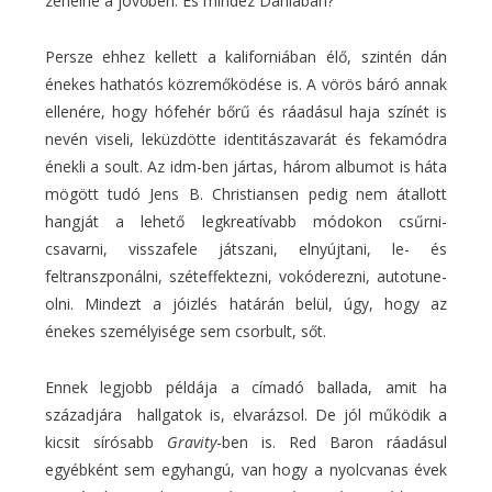
zenélne a jövőben. És mindez Dániában?
Persze ehhez kellett a kaliforniában élő, szintén dán
énekes hathatós közremőködése is. A vörös báró annak
ellenére, hogy hófehér bőrű és ráadásul haja színét is
nevén viseli, leküzdötte identitászavarát és fekamódra
énekli a soult. Az idm-ben jártas, három albumot is háta
mögött tudó Jens B. Christiansen pedig nem átallott
hangját a lehető legkreatívabb módokon csűrni-
csavarni, visszafele játszani, elnyújtani, le- és
feltranszponálni, széteffektezni, vokóderezni, autotune-
olni. Mindezt a jóizlés határán belül, úgy, hogy az
énekes személyisége sem csorbult, sőt.
Ennek legjobb példája a címadó ballada, amit ha
századjára hallgatok is, elvarázsol. De jól működik a
kicsit sírósabb
Gravity
-ben is. Red Baron ráadásul
egyébként sem egyhangú, van hogy a nyolcvanas évek