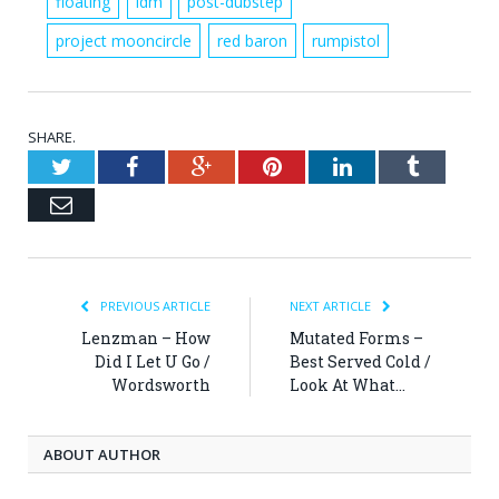
floating
idm
post-dubstep
project mooncircle
red baron
rumpistol
SHARE.
Twitter
Facebook
Google+
Pinterest
LinkedIn
Tumblr
Email
PREVIOUS ARTICLE
NEXT ARTICLE
Lenzman – How
Mutated Forms –
Did I Let U Go /
Best Served Cold /
Wordsworth
Look At What…
ABOUT AUTHOR