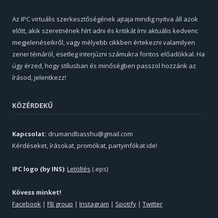
Az IPC virtuális szerkesztőségének ajtaja mindig nyitva áll azok
előtt, akik szeretnének hírt adni és kritikát írni aktuális kedvenc
megjelenéseikről, vagy mélyebb cikkben értekezni valamilyen
zenei témáról, esetleg interjúzni számukra fontos előadókkal. Ha
úgy érzed, hogy stílusban és minőségben passzol hozzánk az
írásod, jelentkezz!
KÖZÉRDEKŰ
Kapcsolat:
drumandbasshu@gmail.com
Kérdéseket, írásokat, promókat, partyinfókat ide!
IPC logo (by INS)
:
Letöltés
(.eps)
Kövess minket!
Facebook
|
FB group
|
Instagram
|
Spotify
|
Twitter