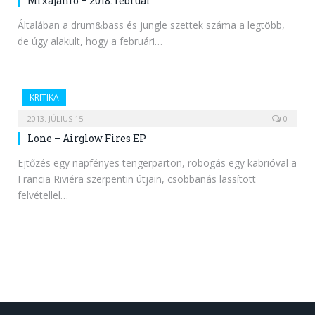
Mixajánló – 2018. február
Általában a drum&bass és jungle szettek száma a legtöbb,
de úgy alakult, hogy a februári…
KRITIKA
2013. JÚLIUS 15.
0
Lone – Airglow Fires EP
Ejtőzés egy napfényes tengerparton, robogás egy kabrióval a
Francia Riviéra szerpentin útjain, csobbanás lassított
felvétellel…