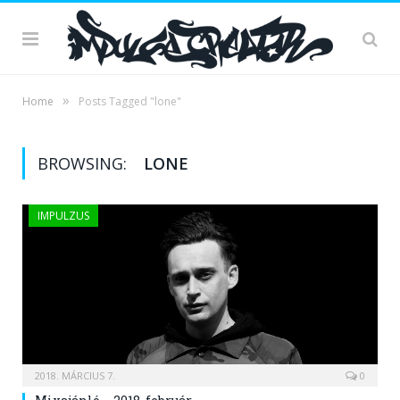
»
Home
Posts Tagged "lone"
BROWSING:
LONE
IMPULZUS
2018. MÁRCIUS 7.
0