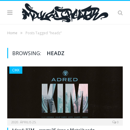
»
Home
Posts Tagged "headz"
BROWSING:
HEADZ
CIKK
2020. ÁPRILIS 25.
0