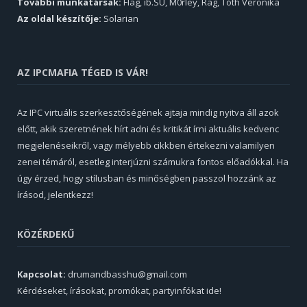
További munkatársak:
Flag, ib.SU, M0rley, Rag, Tóth Veronika
Az oldal készítője:
Solarian
AZ IPCMAFIA TÉGED IS VÁR!
Az IPC virtuális szerkesztőségének ajtaja mindig nyitva áll azok
előtt, akik szeretnének hírt adni és kritikát írni aktuális kedvenc
megjelenéseikről, vagy mélyebb cikkben értekezni valamilyen
zenei témáról, esetleg interjúzni számukra fontos előadókkal. Ha
úgy érzed, hogy stílusban és minőségben passzol hozzánk az
írásod, jelentkezz!
KÖZÉRDEKŰ
Kapcsolat:
drumandbasshu@gmail.com
Kérdéseket, írásokat, promókat, partyinfókat ide!