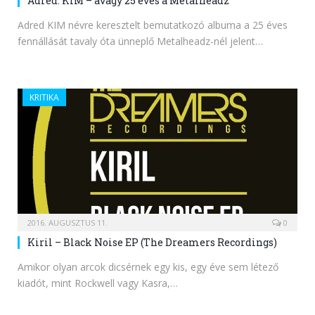
Adred: KIM – avagy 25 éves a Metalheadz
Adred KIM névre keresztelt bemutatkozó albuma a 25 éves
fennállását tavaly óta ünneplő Metalheadz-nél jelent…
KRITIKA
2016. AUGUSZTUS 11.
0
Kiril – Black Noise EP (The Dreamers Recordings)
Amikor olyan arcok dicsérnek egy kis, egy éve sem létező
kiadót, mint Rockwell vagy Kasra,…