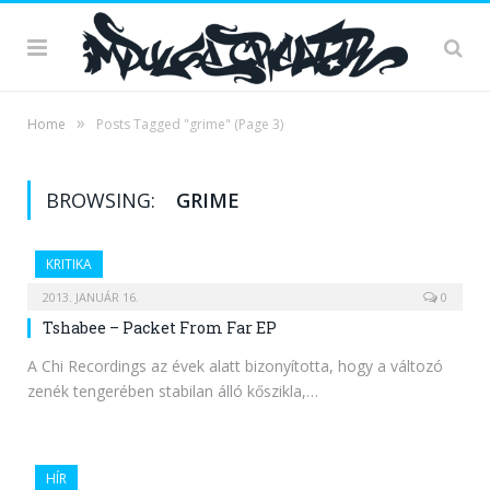
»
Home
Posts Tagged "grime"
(Page 3)
BROWSING:
GRIME
KRITIKA
2013. JANUÁR 16.
0
Tshabee – Packet From Far EP
A Chi Recordings az évek alatt bizonyította, hogy a változó
zenék tengerében stabilan álló kőszikla,…
HÍR