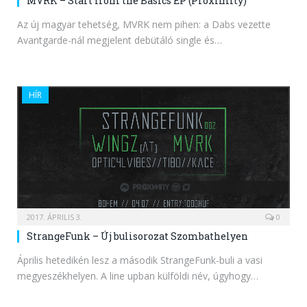
MVRK – Start from the Basics EP (Proximity)
Az új magyar tehetség, MVRK nem pihen: a Dabs vezette
Avantgarde-nál megjelent debütáló single és…
HÍR
2017. ÁPRILIS 3.
0
StrangeFunk – Új bulisorozat Szombathelyen
Április hetedikén lesz a második StrangeFunk-buli a vasi
megyeszékhelyen. A line upban külföldi név, úgyhogy…