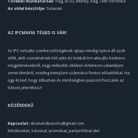
További munkatársak:
Flag, ib.SU, M0rley, Rag, Tóth Veronika
Az oldal készítője:
Solarian
AZ IPCMAFIA TÉGED IS VÁR!
Az IPC virtuális szerkesztőségének ajtaja mindig nyitva áll azok
előtt, akik szeretnének hírt adni és kritikát írni aktuális kedvenc
megjelenéseikről, vagy mélyebb cikkben értekezni valamilyen
zenei témáról, esetleg interjúzni számukra fontos előadókkal. Ha
úgy érzed, hogy stílusban és minőségben passzol hozzánk az
írásod, jelentkezz!
KÖZÉRDEKŰ
Kapcsolat:
drumandbasshu@gmail.com
Kérdéseket, írásokat, promókat, partyinfókat ide!