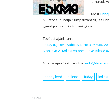
lemaradt v
Most
ünnep
Mulatóba invitálja szimpatizánsait, az ün
gyerekprogram és tortavágás is!
További ajánlatunk:
Friday (DJ Ren, Aafro & Diziek) @ A38, 20
Monkey6 & Kollektiva pres. Rave Kikötő @
A party-ajánlókat várjuk a
party@drumand
danny byrd
eskmo
friday
kollekt
SHARE.