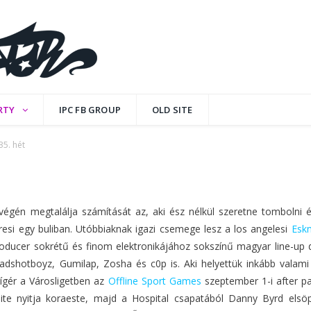
5. hét
RTY
IPC FB GROUP
OLD SITE
35. hét
OMMENTS
végén megtalálja számítását az, aki ész nélkül szeretne tombolni é
resi egy buliban. Utóbbiaknak igazi csemege lesz a los angelesi
Esk
oducer sokrétű és finom elektronikájához sokszínű magyar line-up d
adshotboyz, Gumilap, Zosha és c0p is. Aki helyettük inkább valami 
 ígér a Városligetben az
Offline Sport Games
szeptember 1-i after pa
e nyitja koraeste, majd a Hospital csapatából Danny Byrd elsöprő