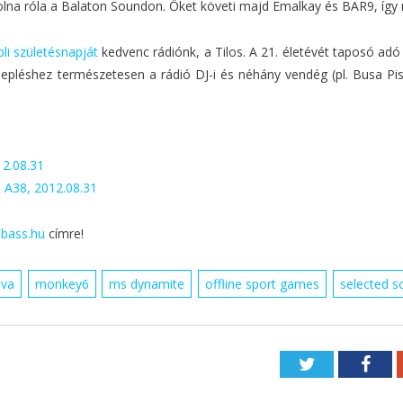
olna róla a Balaton Soundon. Őket követi majd Emalkay és BAR9, így
li születésnapját
kedvenc rádiónk, a Tilos. A 21. életévét taposó ad
nepléshez természetesen a rádió DJ-i és néhány vendég (pl. Busa Pis
12.08.31
 A38, 2012.08.31
bass.hu
címre!
iva
monkey6
ms dynamite
offline sport games
selected s
Twitter
Fac