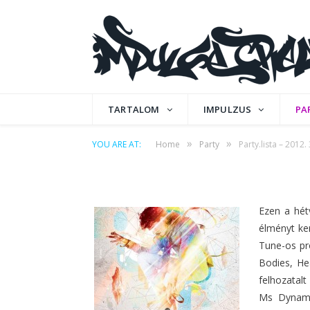
PARTY
Party.lista – 2012. 3
TARTALOM
IMPULZUS
PA
»
»
YOU ARE AT:
Home
Party
Party.lista – 2012. 
by
IPCMAFIA
on
2012. AUGUSZTUS 28.
0 C
Ezen a hét
élményt ke
Tune-os pr
Bodies, He
felhozatalt
Ms Dynamit