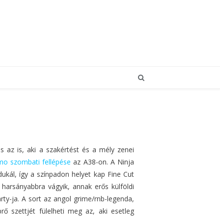
s az is, aki a szakértést és a mély zenei
mo szombati fellépése
az A38-on. A Ninja
ukál, így a színpadon helyet kap Fine Cut
harsányabbra vágyik, annak erős külföldi
rty-ja. A sort az angol grime/rnb-legenda,
 szettjét fülelheti meg az, aki esetleg