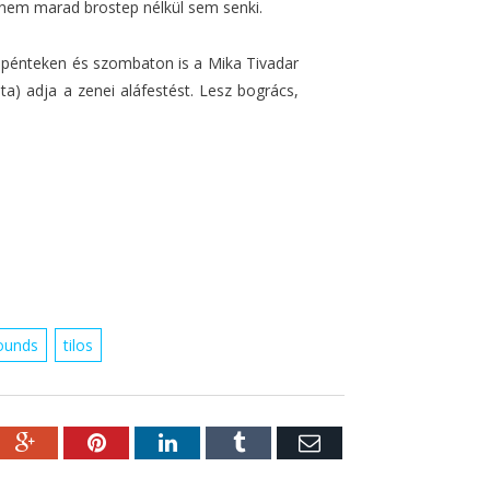
 nem marad brostep nélkül sem senki.
ó pénteken és szombaton is a Mika Tivadar
ta) adja a zenei aláfestést. Lesz bogrács,
ounds
tilos
ebook
Google+
Pinterest
LinkedIn
Tumblr
Email