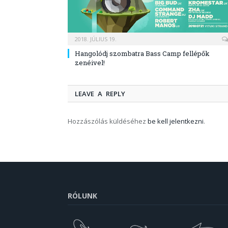
2018. JÚLIUS 19.
Hangolódj szombatra Bass Camp fellépők
zenéivel!
LEAVE A REPLY
Hozzászólás küldéséhez
be kell jelentkezni
.
RÓLUNK