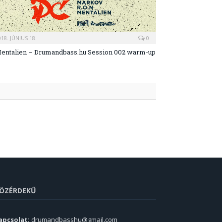
018. JÚNIUS 18.
0
entalien – Drumandbass.hu Session 002 warm-up
ÖZÉRDEKŰ
apcsolat:
drumandbasshu@gmail.com