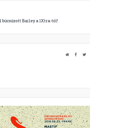
búcsúzott Bailey a 1Xtra-tól!
Website
Facebook
Twitter