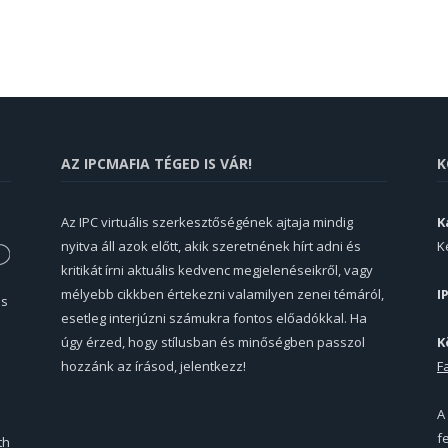
AZ IPCMAFIA TÉGED IS VÁR!
K
Az IPC virtuális szerkesztőségének ajtaja mindig
K
nyitva áll azok előtt, akik szeretnének hírt adni és
K
kritikát írni aktuális kedvenc megjelenéseikről, vagy
mélyebb cikkben értekezni valamilyen zenei témáról,
I
és
esetleg interjúzni számukra fontos előadókkal. Ha
úgy érzed, hogy stílusban és minőségben passzol
K
hozzánk az írásod, jelentkezz!
F
A
f
th