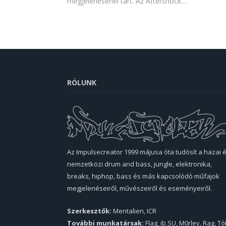
megjelenésénél tart. Az Aftershock…
RÓLUNK
Az Impulsecreator 1999 májusa óta tudósít a hazai 
nemzetközi drum and bass, jungle, elektronika,
breaks, hiphop, bass és más kapcsolódó műfajok
megjelenéseiről, művészeiről és eseményeiről.
Szerkesztők:
Mentalien, ICR
További munkatársak:
Flag, ib.SU, M0rley, Rag, Tó