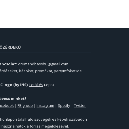
ÖZÉRDEKŰ
apcsolat:
drumandbasshu@gmail.com
érdéseket, írásokat, promókat, partyinfókat ide!
PC logo (by INS)
:
Letöltés
(.eps)
övess minket!
acebook
|
FB group
|
Instagram
|
Spotify
|
Twitter
 honlapon található szövegek és képek szabadon
elhasználhatók a forrás megjelölésével.