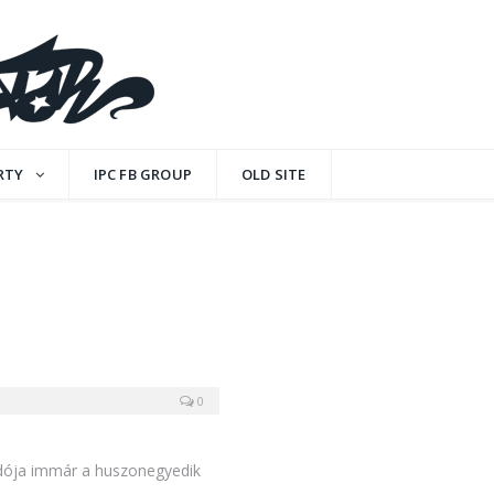
RTY
IPC FB GROUP
OLD SITE
0
iadója immár a huszonegyedik