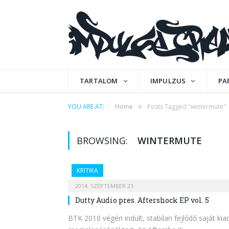
TARTALOM
IMPULZUS
PA
»
YOU ARE AT:
Home
Posts Tagged "wintermute"
BROWSING:
WINTERMUTE
KRITIKA
2014. SZEPTEMBER 23.
Dutty Audio pres. Aftershock EP vol. 5
BTK 2010 végén indult, stabilan fejlődő saját k