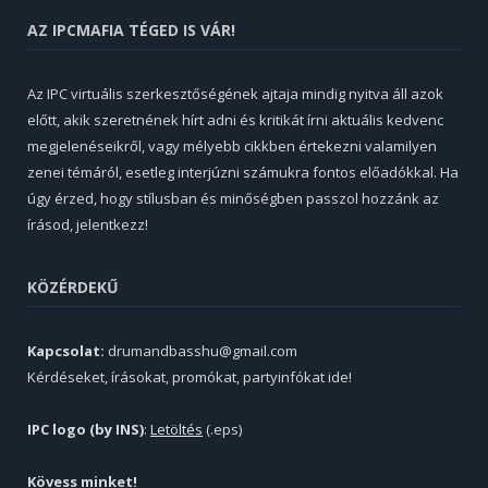
AZ IPCMAFIA TÉGED IS VÁR!
Az IPC virtuális szerkesztőségének ajtaja mindig nyitva áll azok
előtt, akik szeretnének hírt adni és kritikát írni aktuális kedvenc
megjelenéseikről, vagy mélyebb cikkben értekezni valamilyen
zenei témáról, esetleg interjúzni számukra fontos előadókkal. Ha
úgy érzed, hogy stílusban és minőségben passzol hozzánk az
írásod, jelentkezz!
KÖZÉRDEKŰ
Kapcsolat:
drumandbasshu@gmail.com
Kérdéseket, írásokat, promókat, partyinfókat ide!
IPC logo (by INS)
:
Letöltés
(.eps)
Kövess minket!