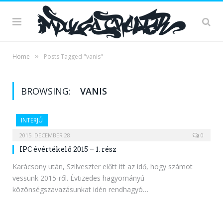
»
Home
Posts Tagged "vanis"
BROWSING:
VANIS
INTERJÚ
2015. DECEMBER 28.
0
IPC évértékelő 2015 – 1. rész
Karácsony után, Szilveszter előtt itt az idő, hogy számot
vessünk 2015-ről. Évtizedes hagyományú
közönségszavazásunkat idén rendhagyó…