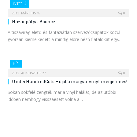
INTERJÚ
2013. MÁRCIUS 18.
0
Hazai pálya: Bounce
A tiszavirág életű és fantáziátlan szervezőcsapatok közül
gyorsan kiemelkedett a mindig előre néző fiatalokat egy…
HÍR
2012. AUGUSZTUS 27.
0
UnderHundredCuts – újabb magyar vinyl megjelenés!
Sokan sokfelé zengték már a vinyl halálát, de az utóbbi
időben nemhogy visszaesett volna a…