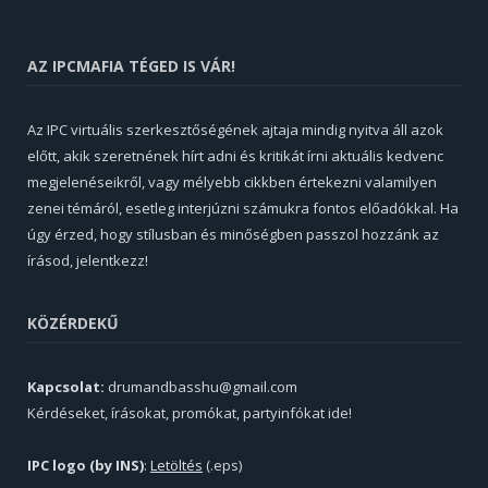
AZ IPCMAFIA TÉGED IS VÁR!
Az IPC virtuális szerkesztőségének ajtaja mindig nyitva áll azok
előtt, akik szeretnének hírt adni és kritikát írni aktuális kedvenc
megjelenéseikről, vagy mélyebb cikkben értekezni valamilyen
zenei témáról, esetleg interjúzni számukra fontos előadókkal. Ha
úgy érzed, hogy stílusban és minőségben passzol hozzánk az
írásod, jelentkezz!
KÖZÉRDEKŰ
Kapcsolat:
drumandbasshu@gmail.com
Kérdéseket, írásokat, promókat, partyinfókat ide!
IPC logo (by INS)
:
Letöltés
(.eps)