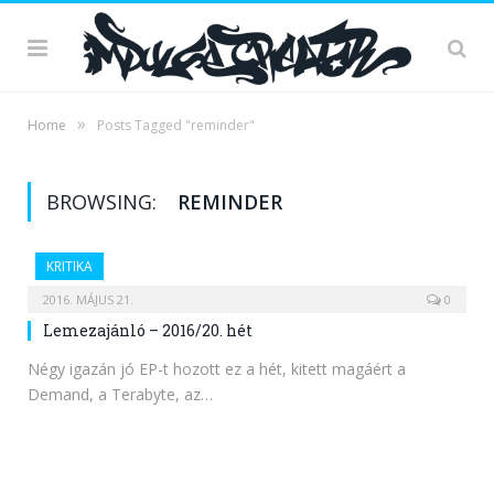
»
Home
Posts Tagged "reminder"
BROWSING:
REMINDER
KRITIKA
2016. MÁJUS 21.
0
Lemezajánló – 2016/20. hét
Négy igazán jó EP-t hozott ez a hét, kitett magáért a
Demand, a Terabyte, az…