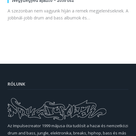
Négynegyed ajánló – 2016 ősz
A szezonban nem vagyunk híján a remek megjelenéseknek. A
jobbnál-jobb drum and bass albumok és…
RÓLUNK
Az Impulsecreator 1999 májusa óta tudósít a hazai és nemzetközi
drum and bass, jungle, elektronika, breaks, hiphop, bass és más