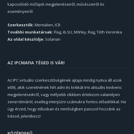
kapcsolódó műfajok megjelenéseiről, művészeiről és
eseményeiről.
Szerkesztők:
Mentalien, ICR
További munkatársak:
Flag, ib.SU, M0rley, Rag, Tóth Veronika
Az oldal készítője:
Solarian
AZ IPCMAFIA TÉGED IS VÁR!
Az IPC virtuális szerkesztőségének ajtaja mindig nyitva áll azok
előtt, akik szeretnének hírt adni és kritikát írni aktuális kedvenc
megjelenéseikről, vagy mélyebb cikkben értekezni valamilyen
zenei témáról, esetleg interjúzni számukra fontos előadókkal. Ha
úgy érzed, hogy stílusban és minőségben passzol hozzánk az
írásod, jelentkezz!
KÖZÉRDEKŰ