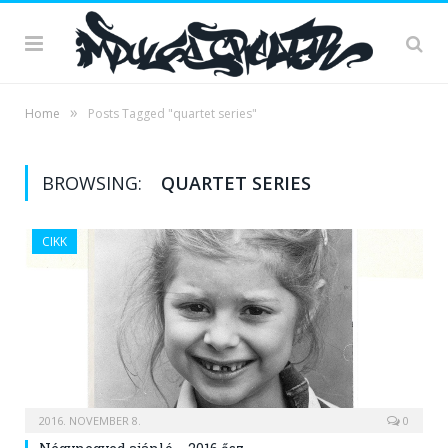
»
Home
Posts Tagged "quartet series"
BROWSING:
QUARTET SERIES
CIKK
2016. NOVEMBER 8.
0