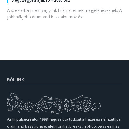
Négynegyed ajánló – 2016 ősz
A szezonban nem vagyunk híján a remek megjelenéseknek. A
jobbnál-jobb drum and bass albumok és…
RÓLUNK
Az Impulsecreator 1999 májusa óta tudósít a hazai és nemzetközi
drum and bass, jungle, elektronika, breaks, hiphop, bass és más