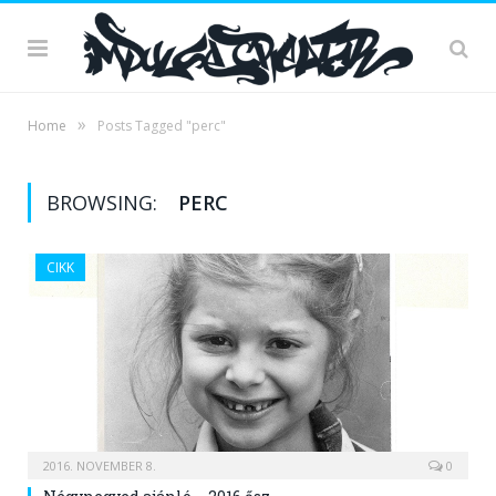
»
Home
Posts Tagged "perc"
BROWSING:
PERC
CIKK
2016. NOVEMBER 8.
0