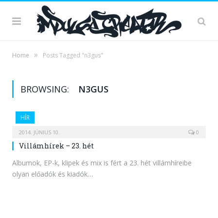
»
Home
Posts Tagged "n3gus"
BROWSING:
N3GUS
HÍR
2014. JÚNIUS 10.
0
Villámhírek – 23. hét
Albumok, EP-k, klipek és mix is fért a 23. hét villámhíreibe
olyan előadók és kiadók…