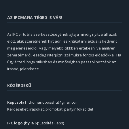
AZ IPCMAFIA TÉGED IS VÁR!
Az IPC virtuális szerkesztőségének ajtaja mindig nyitva áll azok
előtt, akik szeretnének hírt adni és kritikát írni aktuális kedvenc
megjelenéseikről, vagy mélyebb cikkben értekezni valamilyen
zenei témáról, esetleg interjúzni számukra fontos előadókkal. Ha
úgy érzed, hogy stílusban és minőségben passzol hozzánk az
írásod, jelentkezz!
KÖZÉRDEKŰ
Kapcsolat:
drumandbasshu@gmail.com
Kérdéseket, írásokat, promókat, partyinfókat ide!
IPC logo (by INS)
:
Letöltés
(.eps)