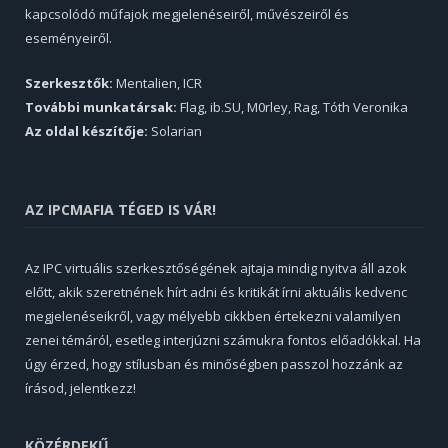
kapcsolódó műfajok megjelenéseiről, művészeiről és
eseményeiről.
Szerkesztők:
Mentalien, ICR
További munkatársak:
Flag, ib.SU, M0rley, Rag, Tóth Veronika
Az oldal készítője:
Solarian
AZ IPCMAFIA TÉGED IS VÁR!
Az IPC virtuális szerkesztőségének ajtaja mindig nyitva áll azok
előtt, akik szeretnének hírt adni és kritikát írni aktuális kedvenc
megjelenéseikről, vagy mélyebb cikkben értekezni valamilyen
zenei témáról, esetleg interjúzni számukra fontos előadókkal. Ha
úgy érzed, hogy stílusban és minőségben passzol hozzánk az
írásod, jelentkezz!
KÖZÉRDEKŰ