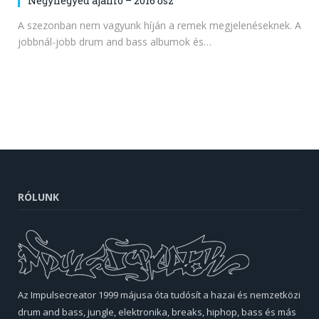
Négynegyed ajánló – 2016 ősz
A szezonban nem vagyunk híján a remek megjelenéseknek. A
jobbnál-jobb drum and bass albumok és…
RÓLUNK
Az Impulsecreator 1999 májusa óta tudósít a hazai és nemzetközi
drum and bass, jungle, elektronika, breaks, hiphop, bass és más