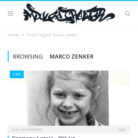
»
Home
Posts Tagged "marco zenker"
BROWSING:
MARCO ZENKER
CIKK
2016. NOVEMBER 8.
0