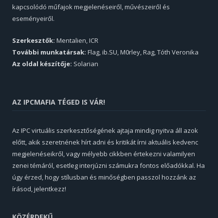
kapcsolódó műfajok megjelenéseiről, művészeiről és
eseményeiről.
Szerkesztők:
Mentalien, ICR
További munkatársak:
Flag, ib.SU, M0rley, Rag, Tóth Veronika
Az oldal készítője:
Solarian
AZ IPCMAFIA TÉGED IS VÁR!
Az IPC virtuális szerkesztőségének ajtaja mindig nyitva áll azok
előtt, akik szeretnének hírt adni és kritikát írni aktuális kedvenc
megjelenéseikről, vagy mélyebb cikkben értekezni valamilyen
zenei témáról, esetleg interjúzni számukra fontos előadókkal. Ha
úgy érzed, hogy stílusban és minőségben passzol hozzánk az
írásod, jelentkezz!
KÖZÉRDEKŰ