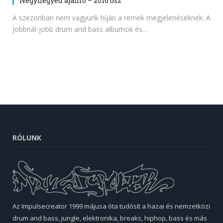
Négynegyed ajánló – 2016 ősz
A szezonban nem vagyunk híján a remek megjelenéseknek. A
jobbnál-jobb drum and bass albumok és…
RÓLUNK
Az Impulsecreator 1999 májusa óta tudósít a hazai és nemzetközi
drum and bass, jungle, elektronika, breaks, hiphop, bass és más