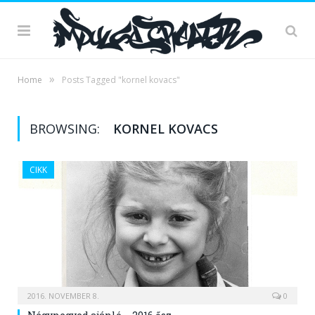
»
Home
Posts Tagged "kornel kovacs"
BROWSING:
KORNEL KOVACS
CIKK
2016. NOVEMBER 8.
0