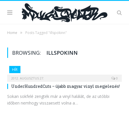
»
Home
Posts Tagged "illspokinn"
BROWSING:
ILLSPOKINN
HÍR
2012. AUGUSZTUS 27.
0
UnderHundredCuts – újabb magyar vinyl megjelenés!
Sokan sokfelé zengték már a vinyl halálát, de az utóbbi
időben nemhogy visszaesett volna a…