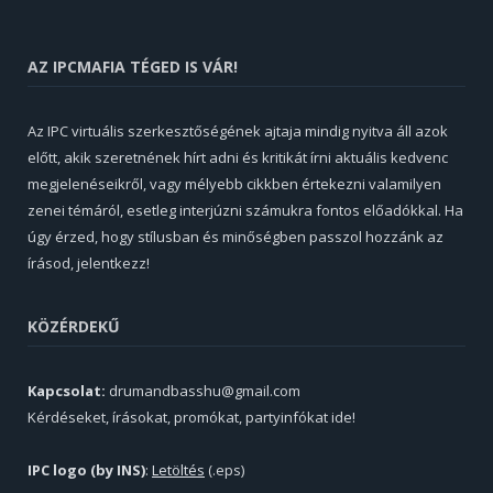
AZ IPCMAFIA TÉGED IS VÁR!
Az IPC virtuális szerkesztőségének ajtaja mindig nyitva áll azok
előtt, akik szeretnének hírt adni és kritikát írni aktuális kedvenc
megjelenéseikről, vagy mélyebb cikkben értekezni valamilyen
zenei témáról, esetleg interjúzni számukra fontos előadókkal. Ha
úgy érzed, hogy stílusban és minőségben passzol hozzánk az
írásod, jelentkezz!
KÖZÉRDEKŰ
Kapcsolat:
drumandbasshu@gmail.com
Kérdéseket, írásokat, promókat, partyinfókat ide!
IPC logo (by INS)
:
Letöltés
(.eps)