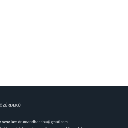
ÖZÉRDEKŰ
apcsolat:
drumandbasshu@gmail.com