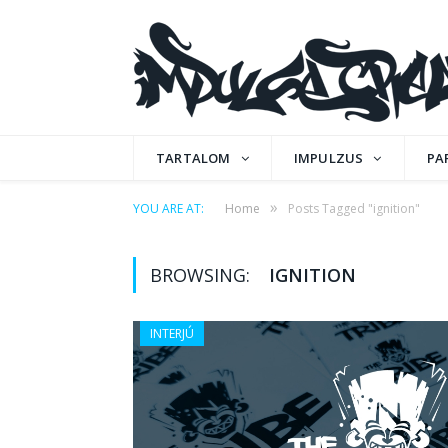
TARTALOM
IMPULZUS
PA
»
YOU ARE AT:
Home
Posts Tagged "ignition"
BROWSING:
IGNITION
INTERJÚ