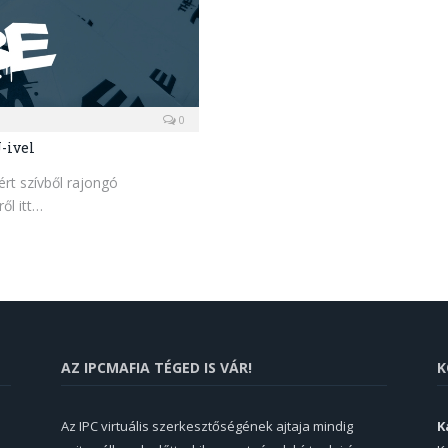
0
-ivel
rt szívből rajongó
ől itt…
AZ IPCMAFIA TÉGED IS VÁR!
K
Az IPC virtuális szerkesztőségének ajtaja mindig
K