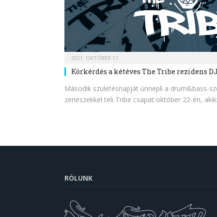
2021. OKTÓBER 17.
Körkérdés a kétéves The Tribe rezidens DJ
Második születésnapját ünnepli a drum&bass-szé
zenészekkel teli Tribe csapat október 22-én, akikr
RÓLUNK