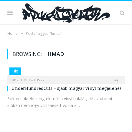
»
Home
Posts Tagged "hmad"
BROWSING:
HMAD
HÍR
2012. AUGUSZTUS 27.
0
UnderHundredCuts – újabb magyar vinyl megjelenés!
Sokan sokfelé zengték már a vinyl halálát, de az utóbbi
időben nemhogy visszaesett volna a…