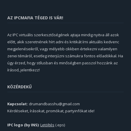
AZ IPCMAFIA TÉGED IS VÁR!
Az IPC virtuális szerkesztőségének ajtaja mindig nyitva áll azok
előtt, akik szeretnének hírt adni és kritikát írni aktuális kedvenc
megjelenéseikről, vagy mélyebb cikkben értekezni valamilyen
zenei témáról, esetleg interjúzni számukra fontos előadókkal. Ha
úgy érzed, hogy stílusban és minőségben passzol hozzánk az
írásod, jelentkezz!
KÖZÉRDEKŰ
Kapcsolat:
drumandbasshu@gmail.com
Kérdéseket, írásokat, promókat, partyinfókat ide!
IPC logo (by INS)
:
Letöltés
(.eps)